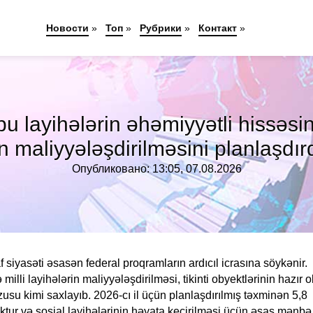
Новости
»
Топ
»
Рубрики
»
Контакт
»
bu layihələrin əhəmiyyətli hissəs
 maliyyələşdirilməsini planlaşdırdı
Опубликовано: 13:05, 07.08.2026
 siyasəti əsasən federal proqramların ardıcıl icrasına söykənir.
lli layihələrin maliyyələşdirilməsi, tikinti obyektlərinin hazır 
usu kimi saxlayıb. 2026-cı il üçün planlaşdırılmış təxminən 5,8
ktur və sosial layihələrinin həyata keçirilməsi üçün əsas mənbə