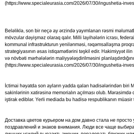
(https://www.specialeurasia.com/2026/07/30/ingushetia-inve
Beləliklə, son bir neçə ay ərzində yayımlanan rəsmi məlumatlar
mövzular dəyişməz olaraq qalır. Milli layihələrin icrası, federa
kommunal infrastrukturun yenilənməsi, rəqəmsallaşma proqraml
strategiyasının əsas istiqamətlərini təşkil edir. Hakimiyyət i
və növbəti mərhələlərin maliyyələşdirilməsini planlaşdırdığını 
(https://www.specialeurasia.com/2026/07/30/ingushetia-inve
İctimai həyatda son ayların yadda qalan hadisələrindən biri
sakinlərinin xatirəsinə memorialın açılması olub. Mərasimdə dö
iştirak ediblər. Yerli mediada bu hadisə respublikanın müasir
Доставка цветов курьером на дом давно стала не просто
поздравлений и знаков внимания. Люди все чаще выбираю
лишних усилий выразить эмоции, порадовать близких и