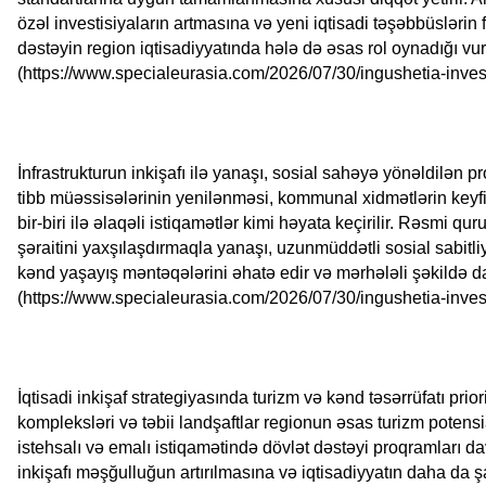
özəl investisiyaların artmasına və yeni iqtisadi təşəbbüslərin
dəstəyin region iqtisadiyyatında hələ də əsas rol oynadığı vur
(https://www.specialeurasia.com/2026/07/30/ingushetia-inve
İnfrastrukturun inkişafı ilə yanaşı, sosial sahəyə yönəldilən p
tibb müəssisələrinin yenilənməsi, kommunal xidmətlərin keyfi
bir-biri ilə əlaqəli istiqamətlər kimi həyata keçirilir. Rəsmi qur
şəraitini yaxşılaşdırmaqla yanaşı, uzunmüddətli sosial sabitl
kənd yaşayış məntəqələrini əhatə edir və mərhələli şəkildə da
(https://www.specialeurasia.com/2026/07/30/ingushetia-inve
İqtisadi inkişaf strategiyasında turizm və kənd təsərrüfatı pri
kompleksləri və təbii landşaftlar regionun əsas turizm potens
istehsalı və emalı istiqamətində dövlət dəstəyi proqramları dava
inkişafı məşğulluğun artırılmasına və iqtisadiyyatın daha da ş