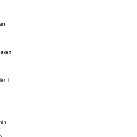
arı
əsasən
ər il
nin
t
ə