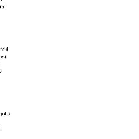
ral
miri,
ası
ə
qüllə
l