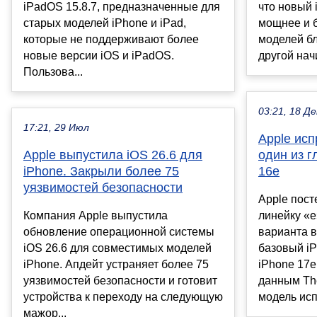
iPadOS 15.8.7, предназначенные для
что новый 
старых моделей iPhone и iPad,
мощнее и 
которые не поддерживают более
моделей бл
новые версии iOS и iPadOS.
другой начи
Пользова...
03:21, 18 Де
17:21, 29 Июл
Apple исп
Apple выпустила iOS 26.6 для
один из г
iPhone. Закрыли более 75
16e
уязвимостей безопасности
Apple пос
Компания Apple выпустила
линейку «е
обновление операционной системы
варианта 
iOS 26.6 для совместимых моделей
базовый iP
iPhone. Апдейт устраняет более 75
iPhone 17e 
уязвимостей безопасности и готовит
данным The
устройства к переходу на следующую
модель испр
мажор...