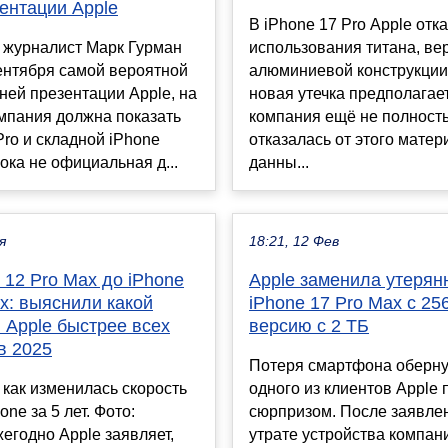
ентации Apple
В iPhone 17 Pro Apple отк
 журналист Марк Гурман
использования титана, ве
ентября самой вероятной
алюминиевой конструкции
ней презентации Apple, на
новая утечка предполагает
мпания должна показать
компания ещё не полност
Pro и складной iPhone
отказалась от этого матер
пока не официальная д...
данны...
я
18:21, 12 Фев
 12 Pro Max до iPhone
Apple заменила утерян
x: выяснили какой
iPhone 17 Pro Max с 25
 Apple быстрее всех
версию с 2 ТБ
в 2025
Потеря смартфона оберну
как изменилась скорость
одного из клиентов Apple
ne за 5 лет. Фото:
сюрпризом. После заявле
егодно Apple заявляет,
утрате устройства компан