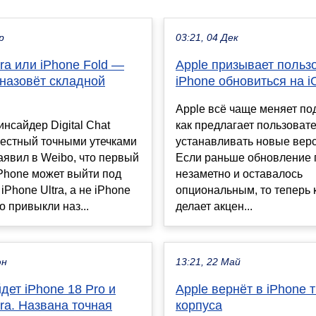
р
03:21, 04 Дек
tra или iPhone Fold —
Apple призывает польз
 назовёт складной
iPhone обновиться на i
Apple всё чаще меняет под
инсайдер Digital Chat
как предлагает пользоват
звестный точными утечками
устанавливать новые верс
заявил в Weibo, что первый
Если раньше обновление 
Phone может выйти под
незаметно и оставалось
iPhone Ultra, а не iPhone
опциональным, то теперь
го привыкли наз...
делает акцен...
юн
13:21, 22 Май
дет iPhone 18 Pro и
Apple вернёт в iPhone 
tra. Названа точная
корпуса