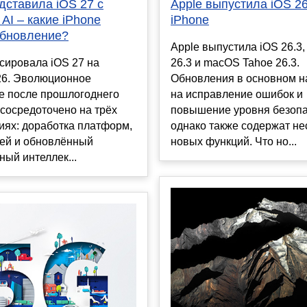
дставила iOS 27 с
Apple выпустила iOS 26
 AI – какие iPhone
iPhone
обновление?
Apple выпустила iOS 26.3
сировала iOS 27 на
26.3 и macOS Tahoe 26.3.
6. Эволюционное
Обновления в основном 
е после прошлогоднего
на исправление ошибок и
сосредоточено на трёх
повышение уровня безопа
иях: доработка платформ,
однако также содержат не
тей и обновлённый
новых функций. Что но...
ный интеллек...