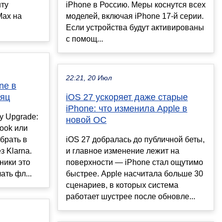
нту
iPhone в Россию. Меры коснутся всех
Max на
моделей, включая iPhone 17-й серии.
Если устройства будут активированы
с помощ...
22:21, 20 Июл
ne в
сяц
iOS 27 ускоряет даже старые
iPhone: что изменила Apple в
у Upgrade:
новой ОС
Book или
 брать в
iOS 27 добралась до публичной беты,
з Klarna.
и главное изменение лежит на
ники это
поверхности — iPhone стал ощутимо
ать фл...
быстрее. Apple насчитала больше 30
сценариев, в которых система
работает шустрее после обновле...