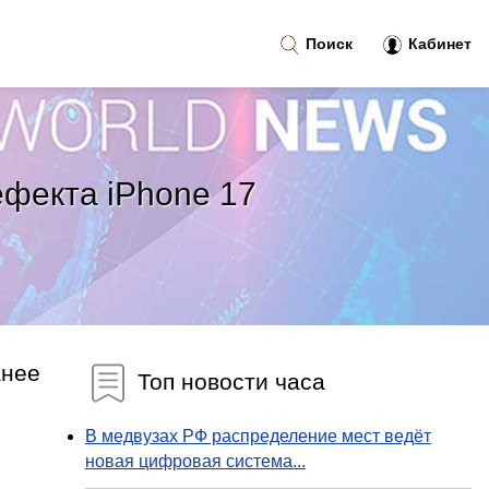
Поиск
Кабинет
ефекта iPhone 17
анее
Топ новости часа
В медвузах РФ распределение мест ведёт
новая цифровая система...