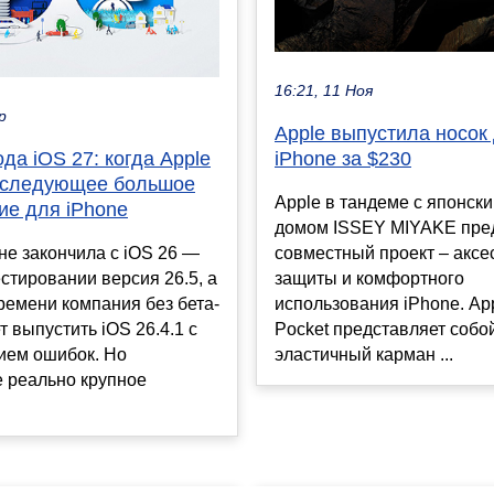
16:21, 11 Ноя
р
Apple выпустила носок
да iOS 27: когда Apple
iPhone за $230
 следующее большое
Apple в тандеме с японс
ие для iPhone
домом ISSEY MIYAKE пре
не закончила с iOS 26 —
совместный проект – аксе
естировании версия 26.5, а
защиты и комфортного
ремени компания без бета-
использования iPhone. Ap
т выпустить iOS 26.4.1 с
Pocket представляет собо
ием ошибок. Но
эластичный карман ...
 реально крупное
.