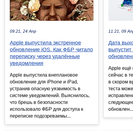
09:21, 24 Апр
11:21, 09 Ап
Apple выпустила экстренное
Дата выхо
обновление iOS. Как ФБР читало
выпустит
переписку через удалённые
обновлен
уведомления
Apple ещё 
Apple выпустила внеплановое
сейчас в т
обновление для iPhone и iPad,
в скором в
устранив опасную уязвимость в
теста може
системе уведомлений. Выяснилось,
исправлен
что брешь в безопасности
следующее
использовало ФБР для доступа к
обновлен..
переписке подозреваемы...