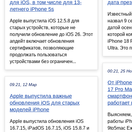
для iOS, в том числе для 13-
дата през
летнего iPhone 5s
Известный
Apple выпустила iOS 12.5.8 для
назвал 9 с
старых устройств, которые не
датой осен
получили обновление до iOS 26. Этот
которой ко
апдейт включает обновления
iPhone 18 
сертификатов, позволяющие
Ultra. Это 
продолжать пользоваться
устройствами без ограничен...
00:21, 25 Но
От iPhone
09:21, 12 Мар
17 Pro Ma
Apple выпустила важные
смартфон
обновления iOS для старых
работает 
моделей iPhone
Выясняем, 
Apple выпустила обновления iOS
работы iPho
16.7.15, iPadOS 16.7.15, iOS 15.8.7 и
9to5mac Еж