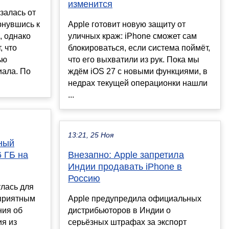
изменится
азалась от
рнувшись к
Apple готовит новую защиту от
, однако
уличных краж: iPhone сможет сам
, что
блокироваться, если система поймёт,
ью
что его выхватили из рук. Пока мы
иала. По
ждём iOS 27 с новыми функциями, в
недрах текущей операционки нашли
...
13:21, 25 Ноя
ный
6 ГБ на
Внезапно: Apple запретила
Индии продавать iPhone в
Россию
лась для
 приятным
Apple предупредила официальных
ния об
дистрибьюторов в Индии о
ия из
серьёзных штрафах за экспорт