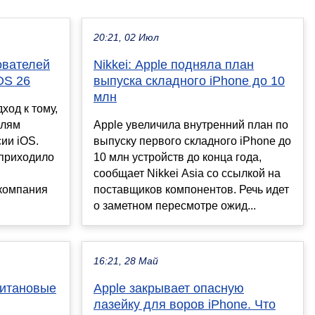
20:21, 02 Июл
ователей
Nikkei: Apple подняла план
OS 26
выпуска складного iPhone до 10
млн
ход к тому,
елям
Apple увеличила внутренний план по
ии iOS.
выпуску первого складного iPhone до
приходило
10 млн устройств до конца года,
сообщает Nikkei Asia со ссылкой на
 компания
поставщиков компонентов. Речь идет
о заметном пересмотре ожид...
16:21, 28 Май
титановые
Apple закрывает опасную
лазейку для воров iPhone. Что