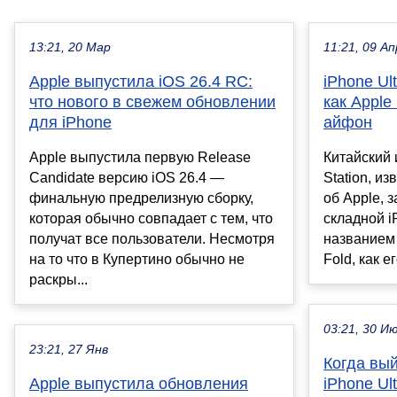
13:21, 20 Мар
11:21, 09 Ап
Apple выпустила iOS 26.4 RC:
iPhone Ul
что нового в свежем обновлении
как Apple
для iPhone
айфон
Apple выпустила первую Release
Китайский 
Candidate версию iOS 26.4 —
Station, и
финальную предрелизную сборку,
об Apple, 
которая обычно совпадает с тем, что
складной i
получат все пользователи. Несмотря
названием 
на то что в Купертино обычно не
Fold, как е
раскры...
03:21, 30 И
23:21, 27 Янв
Когда вый
Apple выпустила обновления
iPhone Ul