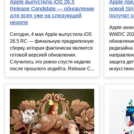
Apple выпустила iOS 26.5
Apple пре
Release Candidate — обновление
новой Siri
для всех уже на следующей
получат 
неделе
Apple анон
Сегодня, 4 мая Apple выпустила iOS
WWDC 202
26.5 RC — финальную предрелизную
обновлени
сборку, которая фактически является
редизайна 
готовой версией обновления.
направлен
Случилось это ровно спустя неделю
защита де
после прошлого апдейта. Release C...
искусствен