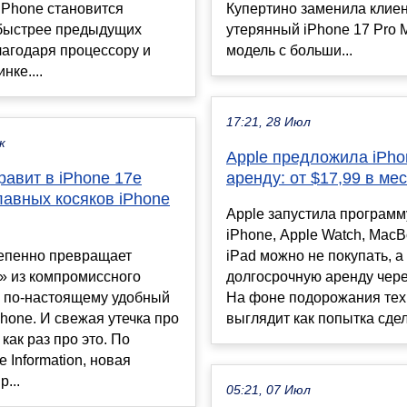
iPhone становится
Купертино заменила клие
быстрее предыдущих
утерянный iPhone 17 Pro 
агодаря процессору и
модель с больши...
нке....
17:21, 28 Июл
к
Apple предложила iPho
равит в iPhone 17e
аренду: от $17,99 в ме
лавных косяков iPhone
Apple запустила программ
iPhone, Apple Watch, Mac
тепенно превращает
iPad можно не покупать, а
» из компромиссного
долгосрочную аренду чере
в по-настоящему удобный
На фоне подорожания тех
hone. И свежая утечка про
выглядит как попытка сдел
как раз про это. По
 Information, новая
...
05:21, 07 Июл