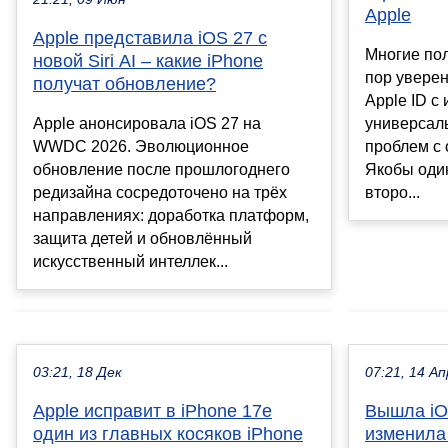
Apple
Apple представила iOS 27 с
Многие пол
новой Siri AI – какие iPhone
пор уверен
получат обновление?
Apple ID 
универсал
Apple анонсировала iOS 27 на
проблем с 
WWDC 2026. Эволюционное
Якобы один
обновление после прошлогоднего
второ...
редизайна сосредоточено на трёх
направлениях: доработка платформ,
защита детей и обновлённый
искусственный интеллек...
03:21, 18 Дек
07:21, 14 Ап
Apple исправит в iPhone 17e
Вышла iOS
один из главных косяков iPhone
изменила