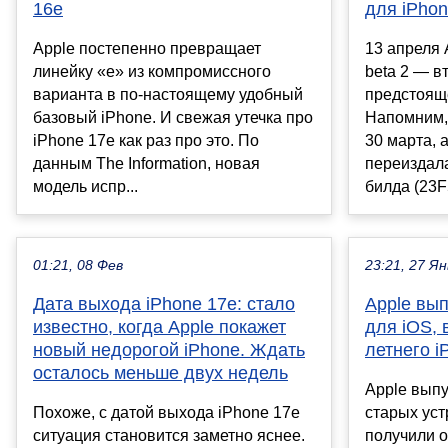
16e
для iPho
Apple постепенно превращает
13 апреля 
линейку «е» из компромиссного
beta 2 — в
варианта в по-настоящему удобный
предстоящ
базовый iPhone. И свежая утечка про
Напомним,
iPhone 17e как раз про это. По
30 марта, 
данным The Information, новая
переиздал
модель испр...
билда (23F5
01:21, 08 Фев
23:21, 27 Ян
Дата выхода iPhone 17e: стало
Apple вы
известно, когда Apple покажет
для iOS, 
новый недорогой iPhone. Ждать
летнего i
осталось меньше двух недель
Apple выпу
Похоже, с датой выхода iPhone 17e
старых уст
ситуация становится заметно яснее.
получили о