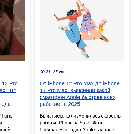
00:21, 25 Ноя
 13 Pro
От iPhone 12 Pro Max до iPhone
ax: что
17 Pro Max: выяснили какой
смартфон Apple быстрее всех
года
работает в 2025
iPhone
Выясняем, как изменилась скорость
а
работы iPhone за 5 лет. Фото:
роший
9to5mac Ежегодно Apple заявляет,