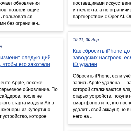
лючает обновления
поставщиками искусствен
тов, позволяющие
интеллекта, а не ограничи
ь пользоваться
партнёрством с OpenAI. Об 
ми без ограничен...
19:21, 30 Апр
я
Как сбросить iPhone до
e изменит следующий
заводских настроек, ес
r, чтобы его захотели
ID удален
Сбросить iPhone, если уч
енте Apple, похоже,
запись Apple удалена — за
серьезное обновление. По
которой сталкиваются вл
сайдеров, после не
старых устройств, покупат
кого старта модели Air в
смартфонов и те, кто пос
инженеры из Купертино
удалить свой аккаунт, не 
т устройство, которое
него на ...