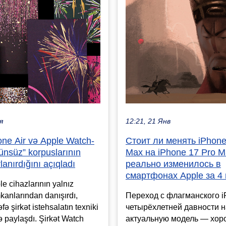
я
12:21, 21 Янв
one Air və Apple Watch-
Стоит ли менять iPhone
nsüz” korpuslarının
Max на iPhone 17 Pro M
lanırdığını açıqladı
реально изменилось в
смартфонах Apple за 4 
e cihazlarının yalnız
mkanlarından danışırdı,
Переход с флагманского 
ə şirkət istehsalatın texniki
четырёхлетней давности н
də paylaşdı. Şirkət Watch
актуальную модель — хо