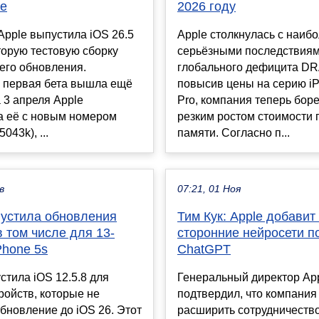
ne
2026 году
Apple выпустила iOS 26.5
Apple столкнулась с наиб
торую тестовую сборку
серьёзными последствия
его обновления.
глобального дефицита DR
 первая бета вышла ещё
повысив цены на серию i
а 3 апреля Apple
Pro, компания теперь боре
а её с новым номером
резким ростом стоимости 
043k), ...
памяти. Согласно п...
в
07:21, 01 Ноя
пустила обновления
Тим Кук: Apple добавит
в том числе для 13-
сторонние нейросети 
Phone 5s
ChatGPT
стила iOS 12.5.8 для
Генеральный директор App
ройств, которые не
подтвердил, что компания
бновление до iOS 26. Этот
расширить сотрудничество