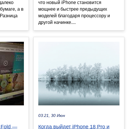
далеко
что новый iPhone становится
бумаге, а в
мощнее и быстрее предыдущих
 Разница
моделей благодаря процессору и
другой начинке....
03:21, 30 Июн
Когда выйдет iPhone 18 Pro и
 Fold —