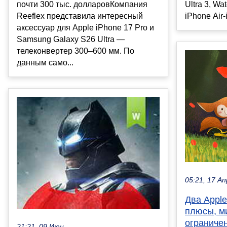
почти 300 тыс. долларовКомпания
Ultra 3, Wa
Reeflex представила интересный
iPhone Air-i
аксессуар для Apple iPhone 17 Pro и
Samsung Galaxy S26 Ultra —
телеконвертер 300–600 мм. По
данным само...
05:21, 17 Ап
Два Apple
плюсы, м
ограничен
21:21, 09 Июн