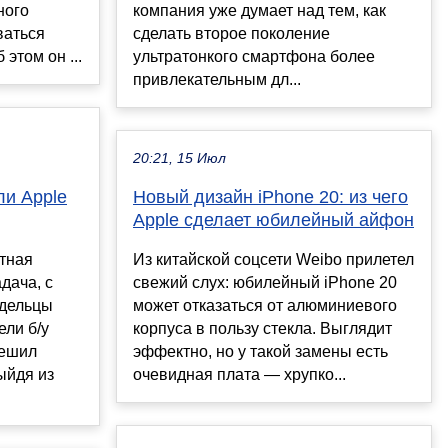
ного
компания уже думает над тем, как
ваться
сделать второе поколение
этом он ...
ультратонкого смартфона более
привлекательным дл...
20:21, 15 Июл
ли Apple
Новый дизайн iPhone 20: из чего
Apple сделает юбилейный айфон
ётная
Из китайской соцсети Weibo прилетел
дача, с
свежий слух: юбилейный iPhone 20
адельцы
может отказаться от алюминиевого
ели б/у
корпуса в пользу стекла. Выглядит
пешил
эффектно, но у такой замены есть
выйдя из
очевидная плата — хрупко...