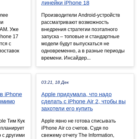
линейки iPhone 18
олее
Производители Android-устройств
ми
рассматривают возможность
AM. Уже
внедрения стратегии поэтапного
Phone 17
запуска – топовые и стандартные
тся с
модели будут выпускаться не
поставок
одновременно, а в разные периоды
времени. Инсайдер...
03:21, 18 Дек
 в iPhone
Apple придумала, что надо
помимо
сделать с iPhone Air 2, чтобы вы
захотели его купить
le Тим Кук
Apple явно не готова списывать
 планирует
iPhone Air со счетов. Судя по
 с другими
свежему отчету The Information,