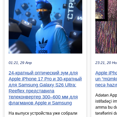
01:21, 29 Апр
23:21, 20 Но
24-кратный оптический зум для
Apple iPh
Apple iPhone 17 Pro и 30-кратный
un “mümkü
для Samsung Galaxy S26 Ultra:
necə hazır
Reeflex представила
Adətən Appl
телеконвертер 300–600 мм для
istifadəçi i
флагманов Apple и Samsung
amma bu dəf
На выпуск устройства уже собрали
tərəflərini 