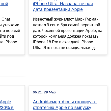
iPhone Ultra. Названа точная
дной
дата презентации Apple
Известный журналист Марк Гурман
l Chat
назвал 9 сентября самой вероятной
и утечками
датой осенней презентации Apple, на
 что первый
которой компания должна показать
йти под
iPhone 18 Pro и складной iPhone
 не iPhone
Ultra. Это пока не официальная д...
..
06:21, 29 Май
Apple
Android-смартфоны скопируют
 230% в
стратегию Apple по выпуску