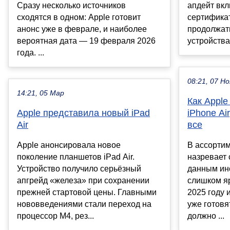
Сразу несколько источников
апдейт вк
сходятся в одном: Apple готовит
сертифика
анонс уже в феврале, и наиболее
продолжат
вероятная дата — 19 февраля 2026
устройства
года. ...
08:21, 07 Но
14:21, 05 Мар
Как Appl
Apple представила новый iPad
iPhone Ai
Air
все
Apple анонсировала новое
В ассортим
поколение планшетов iPad Air.
назревает 
Устройство получило серьёзный
данным ин
апгрейд «железа» при сохранении
слишком яр
прежней стартовой цены. Главными
2025 году 
нововведениями стали переход на
уже готовя
процессор M4, рез...
должно ...