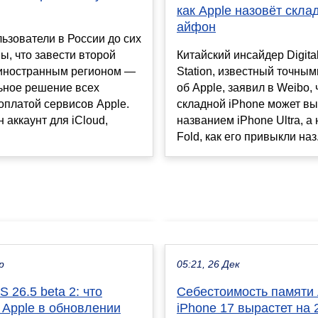
как Apple назовёт скла
айфон
ьзователи в России до сих
ы, что завести второй
Китайский инсайдер Digita
с иностранным регионом —
Station, известный точным
ьное решение всех
об Apple, заявил в Weibo,
оплатой сервисов Apple.
складной iPhone может вы
 аккаунт для iCloud,
названием iPhone Ultra, а
Fold, как его привыкли наз.
р
05:21, 26 Дек
 26.5 beta 2: что
Себестоимость памяти 
 Apple в обновлении
iPhone 17 вырастет на