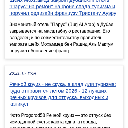
"Парус" на ремонт на фоне спада туризма и
поручил редизайн французу Тристану Ауэру
Знаменитый отель "Парус" (Burj Al Arab) в Дубае
закрывается на масштабную реставрацию. Его
владелец и по совместительству правитель
эмирата шейх Мохаммед бен Рашид Аль Мактум
поручил обновление франц...
20:21, 07 Июл
Речной круиз - не скука, а клад для туризма:
куда отправится летом 2026 - 12 лучших
речных круизов для отпуска, выходных и
каникул
Фото Progorod58 Речной круиз — это отпуск без
чемоданной суеты: каюта одна, а города,