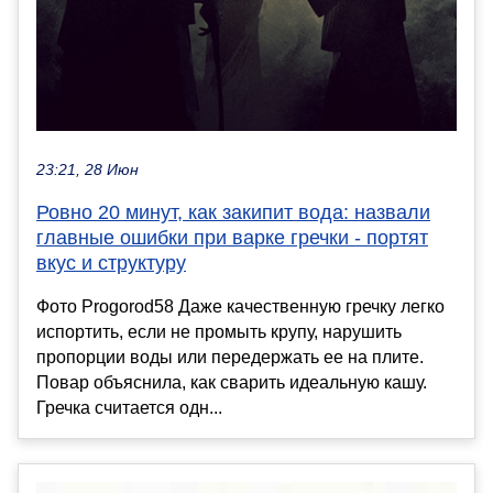
23:21, 28 Июн
Ровно 20 минут, как закипит вода: назвали
главные ошибки при варке гречки - портят
вкус и структуру
Фото Progorod58 Даже качественную гречку легко
испортить, если не промыть крупу, нарушить
пропорции воды или передержать ее на плите.
Повар объяснила, как сварить идеальную кашу.
Гречка считается одн...