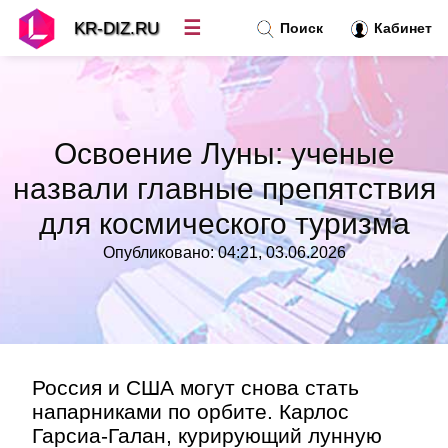
☰
KR-DIZ.RU
Поиск
Кабинет
Новости
»
Освоение Луны: ученые
Топ новостей
»
назвали главные препятствия
для космического туризма
Рубрики
»
Опубликовано: 04:21, 03.06.2026
Правила
»
Контакт
»
Россия и США могут снова стать
напарниками по орбите. Карлос
Гарсиа-Галан, курирующий лунную