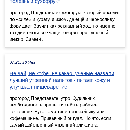
полезный сухофрукт
прогород Представьте сухофрукт, который обходит
по «силе» и курагу, и изюм, да ещё и черносливу
фору даёт. Звучит как рекламный ход, но именно
так диетологи всё чаще говорят про сушёный
инжир. Самый ...
07:21, 10 Янв
Не чай, не кофе, не какао: ученые назвали
лучший утренний напиток - питает кожу и
улучшает пищеварение
прогород Представьте: утро, будильник,
необходимость привести себя в рабочее
состояние. Рука сама тянется к чайнику или
кофемашине. Привычный ритуал. Но что, если
самый действенный утренний эликсир у...