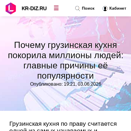
☰
KR-DIZ.RU
Поиск
Кабинет
Новости
»
Почему грузинская кухня
Топ новостей
»
покорила миллионы людей:
главные причины её
Рубрики
»
популярности
Правила
»
Опубликовано: 19:21, 03.06.2026
Контакт
»
Грузинская кухня по праву считается
одной из самых узнаваемых и