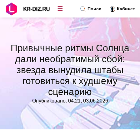
☰
KR-DIZ.RU
Поиск
Кабинет
Новости
»
Привычные ритмы Солнца
Топ новостей
»
дали необратимый сбой:
звезда вынудила штабы
Рубрики
»
готовиться к худшему
Правила
»
сценарию
Опубликовано: 04:21, 03.06.2026
Контакт
»