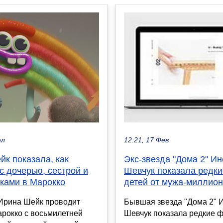
юл
12:21, 17 Фев
к показала, как
Экс-звезда "Дома 2" Ин
с дочерью, сестрой и
Шевчук показала редк
ками в Марокко
детей от мужа-миллио
 Ирина Шейк проводит
Бывшая звезда "Дома 2" 
арокко с восьмилетней
Шевчук показала редкие ф