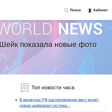
Поиск
Кабинет
 Шейк показала новые фото
Топ новости часа
В медвузах РФ распределение мест ведёт
новая цифровая система...