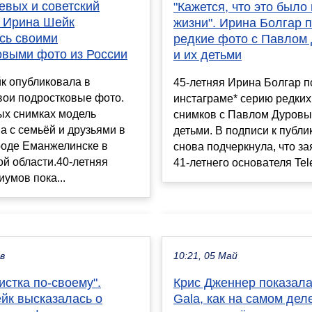
евых и советский
"Кажется, что это было
: Ирина Шейк
жизни". Ирина Болгар 
сь своими
редкие фото с Павлом
овыми фото из России
и их детьми
к опубликовала в
45-летняя Ирина Болгар п
вои подростковые фото.
инстаграме* серию редки
ых снимках модель
снимков с Павлом Дуровы
а с семьёй и друзьями в
детьми. В подписи к публи
роде Еманжелинске в
снова подчеркнула, что з
й области.40-летняя
41-летнего основателя Tele
иумов пока...
ев
10:21, 05 Май
стка по-своему".
Крис Дженнер показала
йк высказалась о
Gala, как на самом дел