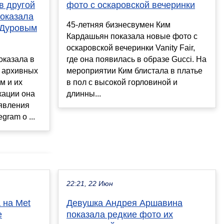
 в другой
фото с оскаровской вечеринки
показала
45-летняя бизнесвумен Ким
 Дуровым
Кардашьян показала новые фото с
оскаровской вечеринки Vanity Fair,
оказала в
где она появилась в образе Gucci. На
х архивных
мероприятии Ким блистала в платье
м и их
в пол с высокой горловиной и
кации она
длинны...
аявления
gram о ...
22:21, 22 Июн
 на Met
Девушка Андрея Аршавина
е
показала редкие фото их