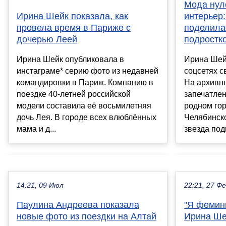
Мода нул
Ирина Шейк показала, как
интерьер
провела время в Париже с
поделила
дочерью Леей
подростк
Ирина Шейк опубликовала в
Ирина Шей
инстаграме* серию фото из недавней
соцсетях с
командировки в Париж. Компанию в
На архивн
поездке 40-летней российской
запечатлен
модели составила её восьмилетняя
родном го
дочь Лея. В городе всех влюблённых
Челябинско
мама и д...
звезда под
14:21, 09 Июл
22:21, 27 Ф
Паулина Андреева показала
"Я фемини
новые фото из поездки на Алтай
Ирина Ше