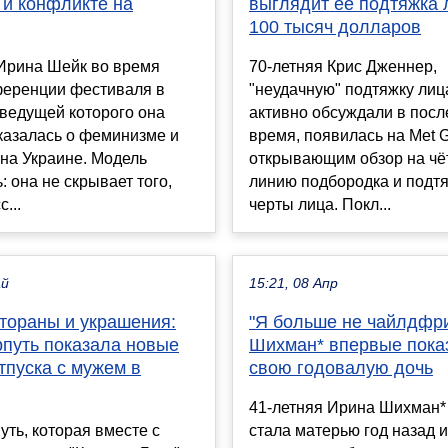
 и конфликте на
выглядит её подтяжка 
100 тысяч долларов
 Ирина Шейк во время
70-летняя Крис Дженнер,
ференции фестиваля в
"неудачную" подтяжку лиц
ведущей которого она
активно обсуждали в пос
казалась о феминизме и
время, появилась на Met G
на Украине. Модель
открывающим обзор на чё
: она не скрывает того,
линию подбородка и подт
с...
черты лица. Покл...
ай
15:21, 08 Апр
стораны и украшения:
"Я больше не чайлдфри
рпуть показала новые
Шихман* впервые пока
тпуска с мужем в
свою годовалую дочь
41-летняя Ирина Шихман*
уть, которая вместе с
стала матерью год назад и