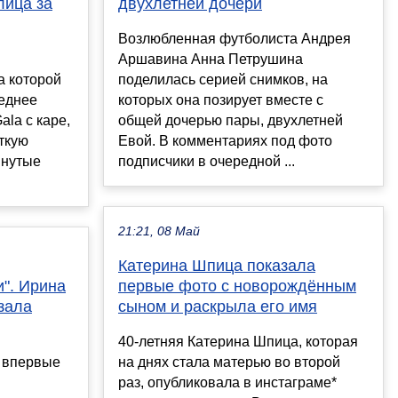
лица за
двухлетней дочери
Возлюбленная футболиста Андрея
Аршавина Анна Петрушина
а которой
поделилась серией снимков, на
леднее
которых она позирует вместе с
ala с каре,
общей дочерью пары, двухлетней
ткую
Евой. В комментариях под фото
янутые
подписчики в очередной ...
21:21, 08 Май
Катерина Шпица показала
". Ирина
первые фото с новорождённым
зала
сыном и раскрыла его имя
40-летняя Катерина Шпица, которая
 впервые
на днях стала матерью во второй
раз, опубликовала в инстаграме*