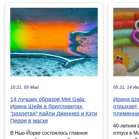
10:21, 05 Май
05:21, 14 И
14 лучших образов Met Gala:
Ирина Шей
Ирина Шейк в бриллиантах,
отдыхает 
"раздетая" Кайли Дженнер и Кэти
племянни
Перри в маске
40-летняя
В Нью-Йорке состоялось главное
отпуск в М