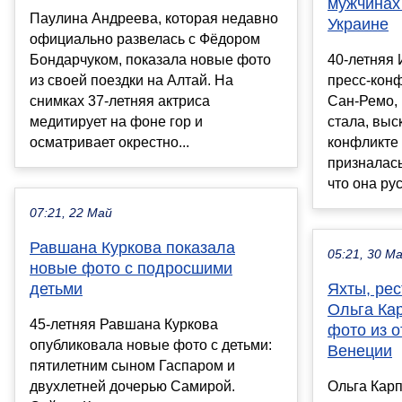
мужчинах
Паулина Андреева, которая недавно
Украине
официально развелась с Фёдором
Бондарчуком, показала новые фото
40-летняя
из своей поездки на Алтай. На
пресс-кон
снимках 37-летняя актриса
Сан-Ремо, 
медитирует на фоне гор и
стала, выс
осматривает окрестно...
конфликте 
призналась
что она рус
07:21, 22 Май
Равшана Куркова показала
05:21, 30 М
новые фото с подросшими
детьми
Яхты, ре
Ольга Ка
45-летняя Равшана Куркова
фото из о
опубликовала новые фото с детьми:
Венеции
пятилетним сыном Гаспаром и
двухлетней дочерью Самирой.
Ольга Карп