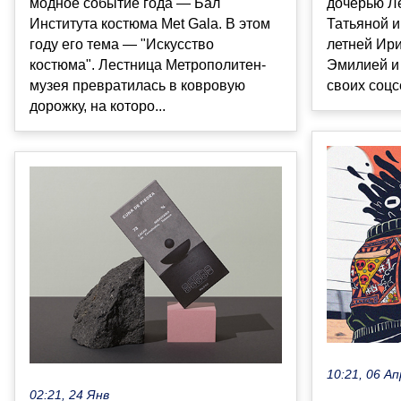
модное событие года — Бал
дочерью Л
Института костюма Met Gala. В этом
Татьяной и
году его тема — "Искусство
летней Ир
костюма". Лестница Метрополитен-
Эмилией и
музея превратилась в ковровую
своих соцсе
дорожку, на которо...
10:21, 06 Ап
02:21, 24 Янв