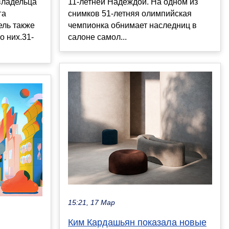
владельца
11-летней Надеждой. На одном из
га
снимков 51-летняя олимпийская
ель также
чемпионка обнимает наследниц в
о них.31-
салоне самол...
15:21, 17 Мар
Ким Кардашьян показала новые