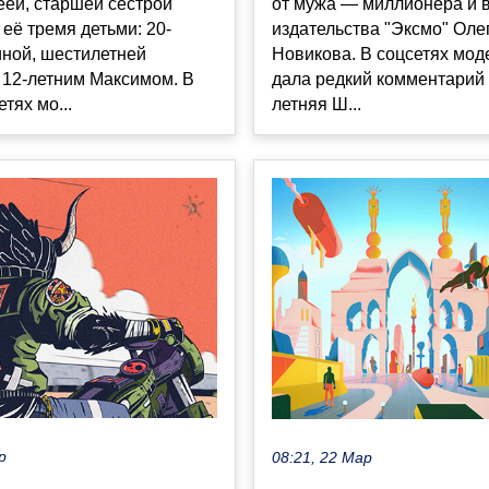
еей, старшей сестрой
от мужа — миллионера и 
 её тремя детьми: 20-
издательства "Эксмо" Оле
иной, шестилетней
Новикова. В соцсетях мод
 12-летним Максимом. В
дала редкий комментарий 
тях мо...
летняя Ш...
р
08:21, 22 Мар