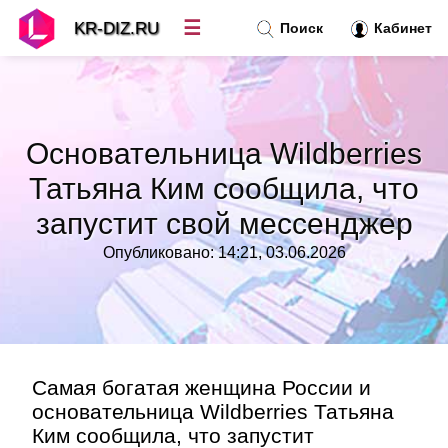
☰
KR-DIZ.RU
Поиск
Кабинет
Новости
»
Основательница Wildberries
Топ новостей
»
Татьяна Ким сообщила, что
запустит свой мессенджер
Рубрики
»
Опубликовано: 14:21, 03.06.2026
Правила
»
Контакт
»
Самая богатая женщина России и
основательница Wildberries Татьяна
Ким сообщила, что запустит