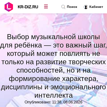
☰
KR-DIZ.RU
Поиск
Кабинет
Новости
»
Выбор музыкальной школы
Топ новостей
»
для ребёнка — это важный шаг,
который может повлиять не
Рубрики
»
только на развитие творческих
Правила
способностей, но и на
»
формирование характера,
Контакт
»
дисциплины и эмоционального
интеллекта
Опубликовано: 11:38, 08.06.2026