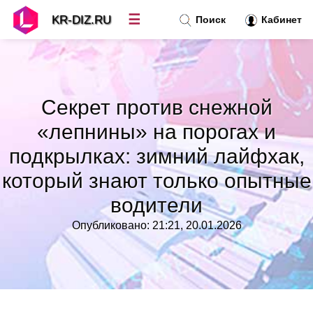
☰
KR-DIZ.RU
Поиск
Кабинет
Новости
»
Секрет против снежной
Топ новостей
»
«лепнины» на порогах и
подкрылках: зимний лайфхак,
Рубрики
»
который знают только опытные
Правила
»
водители
Опубликовано: 21:21, 20.01.2026
Контакт
»