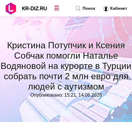
☰
KR-DIZ.RU
Поиск
Кабинет
Новости
»
Кристина Потупчик и Ксения
Топ новостей
»
Собчак помогли Наталье
Водяновой на курорте в Турции
Рубрики
»
собрать почти 2 млн евро для
Правила
людей с аутизмом
»
Опубликовано: 15:21, 14.06.2026
Контакт
»