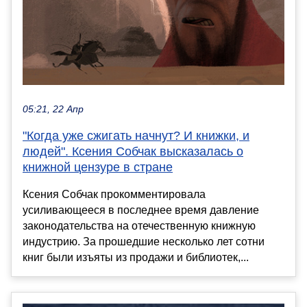
05:21, 22 Апр
"Когда уже сжигать начнут? И книжки, и
людей". Ксения Собчак высказалась о
книжной цензуре в стране
Ксения Собчак прокомментировала
усиливающееся в последнее время давление
законодательства на отечественную книжную
индустрию. За прошедшие несколько лет сотни
книг были изъяты из продажи и библиотек,...