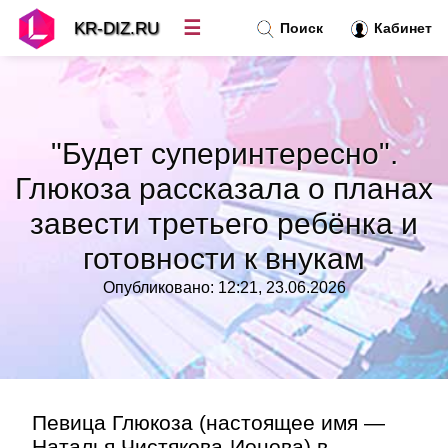
☰
KR-DIZ.RU
Поиск
Кабинет
Новости
»
"Будет суперинтересно".
Топ новостей
»
Глюкоза рассказала о планах
завести третьего ребёнка и
Рубрики
»
готовности к внукам
Правила
»
Опубликовано: 12:21, 23.06.2026
Контакт
»
Певица Глюкоза (настоящее имя —
Наталья Чистякова-Ионова) в