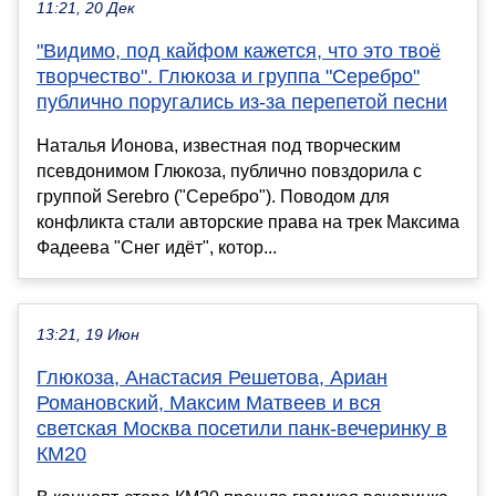
11:21, 20 Дек
"Видимо, под кайфом кажется, что это твоё
творчество". Глюкоза и группа "Серебро"
публично поругались из-за перепетой песни
Наталья Ионова, известная под творческим
псевдонимом Глюкоза, публично повздорила с
группой Serebro ("Серебро"). Поводом для
конфликта стали авторские права на трек Максима
Фадеева "Снег идёт", котор...
13:21, 19 Июн
Глюкоза, Анастасия Решетова, Ариан
Романовский, Максим Матвеев и вся
светская Москва посетили панк-вечеринку в
КМ20