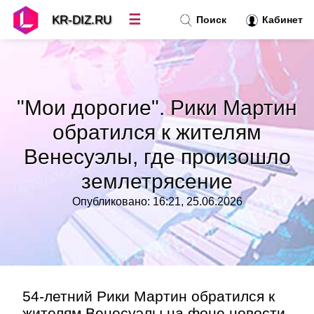
☰
KR-DIZ.RU
Поиск
Кабинет
Новости
»
"Мои дорогие". Рики Мартин
Топ новостей
»
обратился к жителям
Венесуэлы, где произошло
Рубрики
»
землетрясение
Правила
»
Опубликовано: 16:21, 25.06.2026
Контакт
»
54-летний Рики Мартин обратился к
жителям Венесуэлы на фоне новости