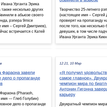
обвинили в абьюзе
 Ивана Урганта Эрика
а также несколько других
Творчество 25-летнего рэ
винили в абьюзе своего
(настоящее имя – Сергей
нда, рэпера 9mice
проверят на пропаганду н
 имя – Сергей Дмитриев),
после того, как несколько
йчас встречается с Катей
девушек, в том числе пад
Ивана Урганта Эрика Кикна
ев
12:21, 10 Мар
а Фараона завели
«Я получил удовольстви
е дело о пропаганде
самое главное». Двукр
ов
чемпион мира по биатл
Антонин Гигонна заве
Фараона (Pharaoh,
карьеру
 имя — Глеб Голубин)
ловное дело о пропаганде
Двукратный чемпион мира