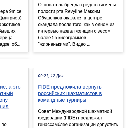
Основатель бренда средств гигиены
пера 9mice
полости рта Revyline Максим
 Дмитриев)
Обушенков оказался в центре
аркотиков
скандала после того, как в одном из
 бывших
интервью назвал женщин с весом
черица
более 55 килограммов
дзе, об...
"жирненькими". Видео ...
09:21, 12 Дек
е, а это
FIDE предложила вернуть
атный
российских шахматистов в
ону
командные турниры
ршил
Совет Международной шахматной
федерации (FIDE) предложил
 по
генассамблее организации допустить