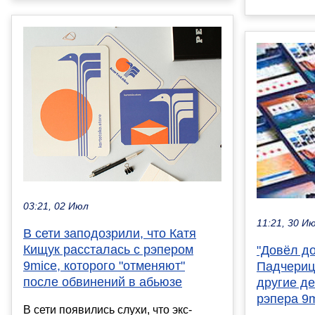
03:21, 02 Июл
11:21, 30 И
В сети заподозрили, что Катя
Кищук рассталась с рэпером
"Довёл д
9mice, которого "отменяют"
Падчериц
после обвинений в абьюзе
другие д
рэпера 9m
В сети появились слухи, что экс-