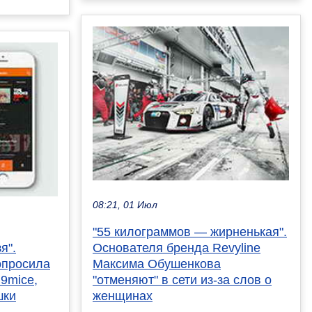
08:21, 01 Июл
"55 килограммов — жирненькая".
я".
Основателя бренда Revyline
опросила
Максима Обушенкова
9mice,
"отменяют" в сети из-за слов о
шки
женщинах