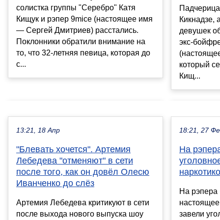
солистка группы "Серебро" Катя
Падчерица
Кищук и рэпер 9mice (настоящее имя
Кикнадзе, 
— Сергей Дмитриев) расстались.
девушек об
Поклонники обратили внимание на
экс-бойфре
то, что 32-летняя певица, которая до
(настоящее
с...
который се
Кищ...
13:21, 18 Апр
18:21, 27 Ф
"Блевать хочется". Артемия
На рэпер
Лебедева "отменяют" в сети
уголовно
после того, как он довёл Олесю
наркотик
Иванченко до слёз
На рэпера 
Артемия Лебедева критикуют в сети
настоящее
после выхода нового выпуска шоу
завели уго