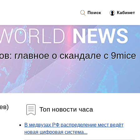
Поиск
Кабинет
в: главное о скандале с 9mice
ев)
Топ новости часа
В медвузах РФ распределение мест ведёт
новая цифровая система...