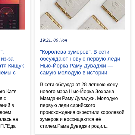
19:21, 06 Ноя
".
"Королева зумеров". В сети
из-за
обсуждают новую первую леди
атя Кищук
Нью-Йорка Раму Дуваджи —
лемы с
самую молодую в истории
В сети обсуждают 28-летнюю жену
ro Катя
нового мэра Нью-Йорка Зохрана
я с
Мамдани Раму Дуваджи. Молодую
ений в
первую леди сирийского
своём
происхождения окрестили королевой
алась на
зумеров и восхищаются её
ПП."Еда
стилем.Рама Дуваджи родил...