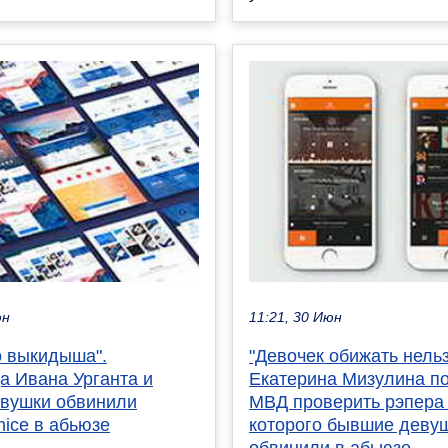
юн
11:21, 30 Июн
о выкидыша".
"Девочек обижать нельз
а Ивана Урганта и
Екатерина Мизулина п
евушки обвинили
МВД проверить рэпера 
ice в абьюзе
которого бывшие деву