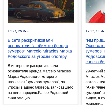
16:21, 26 Июл
19:21, 14 И
В сети раскритиковали
"Им пришл
основателя "любимого бренда
Основате
зумеров" Marcelo Miracles Марка
зумеров" 
Родовского за угрозы блогеру
Родовский
своего би
В интернете раскритиковали
основателя бренда Marcelo Miracles
29-летний 
Марка Родовского, которого
Miracles М
называют "кумиром зумеров", за
авторы те
угрозы в адрес блогера, записавшего
"Антиглян
на него пародию.Ранее Родовский
зумеров", 
снял эмоцио...
видео, в к
компани...