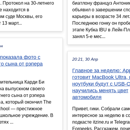
. Протокол на 30-летнего
биатлону француз Антони
е находится в
объявил о завершении сп
м суде Москвы, его
карьеры в возрасте 34 лет.
13 март...
Последнюю гонку он проб
этапе Кубка IBU в Лейк-Пл
занял 5-е мес...
юн
 показала фото с
20:21, 30 Апр
о сына от рэпера
Главное за неделю: Ap
готовит MacBook Ultra,
нительница Карди Би
ноутбуки будут с USB-
на выпускном своего
научились менять цвет
него сына от рэпера
автомобиля
йва, который окончил The
chool — престижное
Привет, гики. Собрали са
ошкольное учреждение. В
интересное за неделю в 
тях ...
подкасте itzine.ru и Teleg
Forgeeks. Расскажем, поч