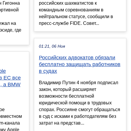
н Гигонна
российских шахматистов к
ортивной
командным соревнованиям в
нейтральном статусе, сообщили в
ежал на
пресс-службе FIDE. Совет...
эсиде, где
01:21, 06 Ноя
Российских адвокатов обязали
бесплатно защищать работников
ple
в судах
 в ЕС все
Владимир Путин 4 ноября подписал
C, а BMW
закон, который расширяет
возможности бесплатной
юридической помощи в трудовых
мое
спорах. Россияне смогут обращаться
совместном
в суд с исками к работодателям без
ram-канала
затрат на представ...
ему Apple