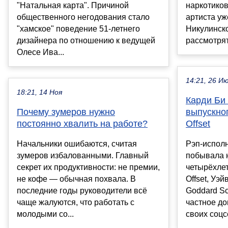
"Натальная карта". Причиной
наркотиков
общественного негодования стало
артиста уж
"хамское" поведение 51-летнего
Никулинско
дизайнера по отношению к ведущей
рассмотрят 
Олесе Ива...
14:21, 26 И
18:21, 14 Ноя
Карди Би
Почему зумеров нужно
выпускног
постоянно хвалить на работе?
Offset
Начальники ошибаются, считая
Рэп-испол
зумеров избалованными. Главный
побывала 
секрет их продуктивности: не премии,
четырёхлет
не кофе — обычная похвала. В
Offset, Уэ
последние годы руководители всё
Goddard S
чаще жалуются, что работать с
частное д
молодыми со...
своих соцсе