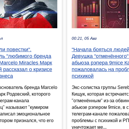
юл
00:21, 05 Авг
и повестки".
"Начала бояться людей
ль "любимого бренда
Девушка "отменённого" 
Marcelo Miracles Марк
абьюза рэпера 9mice К
 рассказал о кризисе
пожаловалась на проб
знеса
психикой
основатель бренда Marcelo
Экс-солистка группы Sereb
арк Родовский, которого
Кищук, которая встречаетс
леграм-канала
"отменённым" из-за обвин
ец" называют "кумиром
абьюзе рэпером 9mice, в 
записал эмоциональное
телеграм-канале пожалов
отором признался, что его
проблемы с психикой и Р
уничтожает ме...