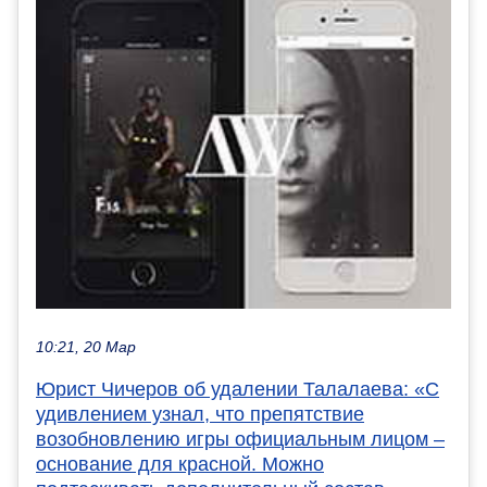
10:21, 20 Мар
Юрист Чичеров об удалении Талалаева: «С
удивлением узнал, что препятствие
возобновлению игры официальным лицом –
основание для красной. Можно