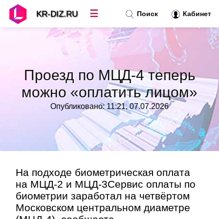
☰
KR-DIZ.RU
Поиск
Кабинет
Новости
»
Проезд по МЦД-4 теперь
Топ новостей
»
можно «оплатить лицом»
Опубликовано: 11:21, 07.07.2026
Рубрики
»
Правила
»
Контакт
»
На подходе биометрическая оплата
на МЦД-2 и МЦД-3Сервис оплаты по
биометрии заработал на четвёртом
Московском центральном диаметре