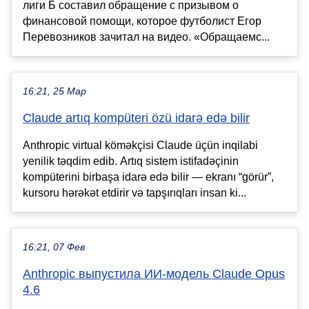
лиги Б составил обращение с призывом о
финансовой помощи, которое футболист Егор
Перевозников зачитал на видео. «Обращаемс...
16:21, 25 Мар
Claude artıq kompüteri özü idarə edə bilir
Anthropic virtual köməkçisi Claude üçün inqilabi
yenilik təqdim edib. Artıq sistem istifadəçinin
kompüterini birbaşa idarə edə bilir — ekranı “görür”,
kursoru hərəkət etdirir və tapşırıqları insan ki...
16:21, 07 Фев
Anthropic выпустила ИИ-модель Claude Opus
4.6