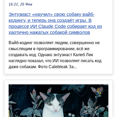
16:21, 25 Фев
Энтузиаст «научил» свою собаку вайб-
кодингу, и теперь она создаёт игры. В
процессе ИИ Claude Code собирает код из
хаотично нажатых собакой символов
Вайб-кодинг позволяет людям, совершенно не
смыслящим в программировании, всё же
создавать код. Однако энтузиаст Калеб Лик
наглядно показал, что ИИ позволяет писать код
даже собакам. Фото Calebleak За...