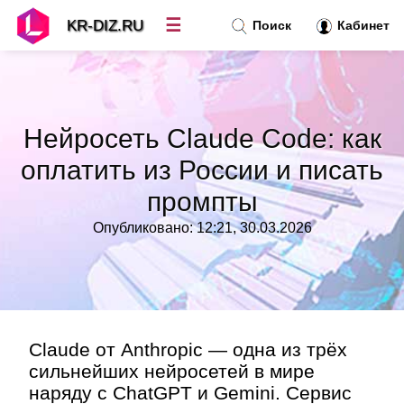
☰
KR-DIZ.RU
Поиск
Кабинет
Новости
»
Нейросеть Claude Code: как
Топ новостей
»
оплатить из России и писать
промпты
Рубрики
»
Опубликовано: 12:21, 30.03.2026
Правила
»
Контакт
»
Claude от Anthropic — одна из трёх
сильнейших нейросетей в мире
наряду с ChatGPT и Gemini. Сервис