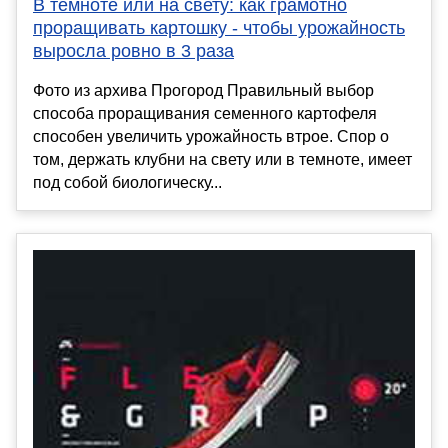
В темноте или на свету: как грамотно
проращивать картошку - чтобы урожайность
выросла ровно в 3 раза
Фото из архива Прогород Правильный выбор
способа проращивания семенного картофеля
способен увеличить урожайность втрое. Спор о
том, держать клубни на свету или в темноте, имеет
под собой биологическу...