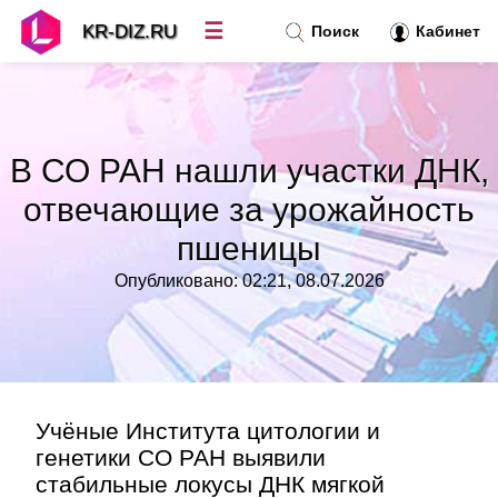
☰
KR-DIZ.RU
Поиск
Кабинет
Новости
»
В СО РАН нашли участки ДНК,
Топ новостей
»
отвечающие за урожайность
пшеницы
Рубрики
»
Опубликовано: 02:21, 08.07.2026
Правила
»
Контакт
»
Учёные Института цитологии и
генетики СО РАН выявили
стабильные локусы ДНК мягкой