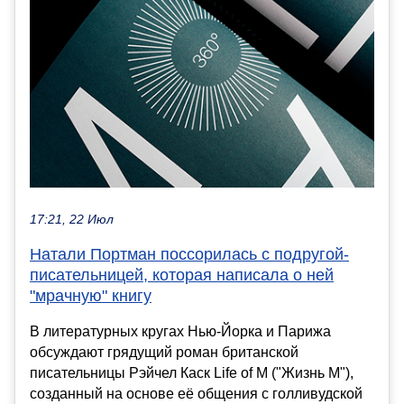
17:21, 22 Июл
Натали Портман поссорилась с подругой-
писательницей, которая написала о ней
"мрачную" книгу
В литературных кругах Нью-Йорка и Парижа
обсуждают грядущий роман британской
писательницы Рэйчел Каск Life of M ("Жизнь М"),
созданный на основе её общения с голливудской