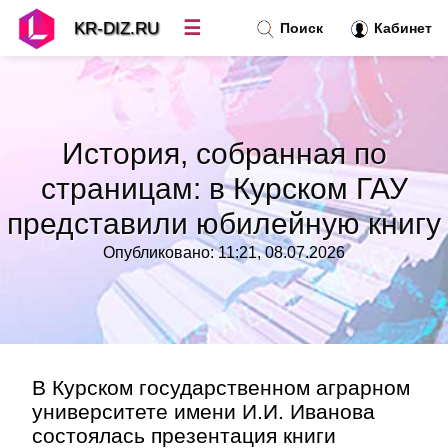
☰
KR-DIZ.RU
Поиск
Кабинет
Новости
»
История, собранная по
Топ новостей
»
страницам: в Курском ГАУ
представили юбилейную книгу
Рубрики
»
Опубликовано: 11:21, 08.07.2026
Правила
»
Контакт
»
В Курском государственном аграрном
университете имени И.И. Иванова
состоялась презентация книги