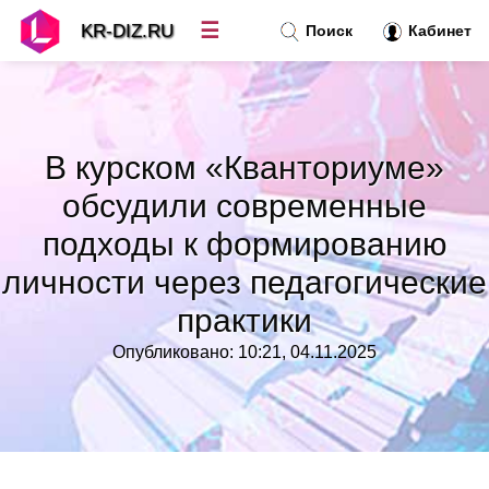
☰
KR-DIZ.RU
Поиск
Кабинет
Новости
»
В курском «Кванториуме»
Топ новостей
»
обсудили современные
подходы к формированию
Рубрики
»
личности через педагогические
Правила
»
практики
Опубликовано: 10:21, 04.11.2025
Контакт
»