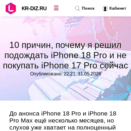
☰
KR-DIZ.RU
Поиск
Кабинет
Новости
»
10 причин, почему я решил
Топ новостей
»
подождать iPhone 18 Pro и не
покупать iPhone 17 Pro сейчас
Рубрики
»
Опубликовано: 22:21, 31.05.2026
Правила
»
Контакт
»
До анонса iPhone 18 Pro и iPhone 18
Pro Max ещё несколько месяцев, но
слухов уже хватает на полноценный