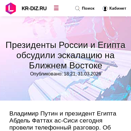
☰
KR-DIZ.RU
Поиск
Кабинет
Новости
»
Президенты России и Египта
Топ новостей
»
обсудили эскалацию на
Ближнем Востоке
Рубрики
»
Опубликовано: 18:21, 31.03.2026
Правила
»
Контакт
»
Владимир Путин и президент Египта
Абдель Фаттах ас-Сиси сегодня
провели телефонный разговор. Об