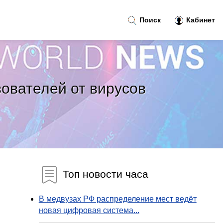
Поиск
Кабинет
ователей от вирусов
Топ новости часа
В медвузах РФ распределение мест ведёт
новая цифровая система...