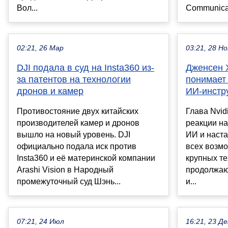
Вол...
Communicati
02:21, 26 Мар
03:21, 28 Но
DJI подала в суд на Insta360 из-
Дженсен Х
за патентов на технологии
понимает 
дронов и камер
ИИ-инстр
Противостояние двух китайских
Глава Nvid
производителей камер и дронов
реакции н
вышло на новый уровень. DJI
ИИ и наста
официально подала иск против
всех возмо
Insta360 и её материнской компании
крупных т
Arashi Vision в Народный
продолжаю
промежуточный суд Шэнь...
и...
07:21, 24 Июл
16:21, 23 Де