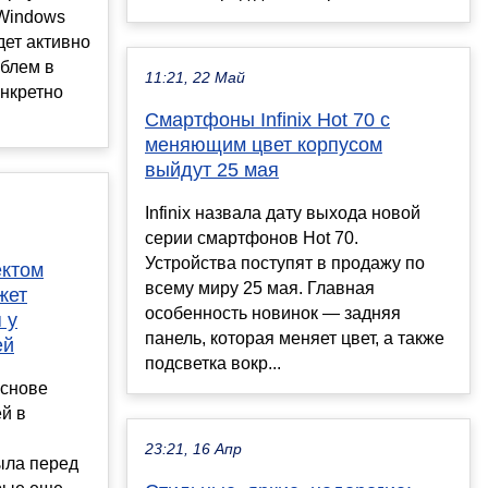
 Windows
дет активно
блем в
11:21, 22 Май
нкретно
Смартфоны Infinix Hot 70 с
меняющим цвет корпусом
выйдут 25 мая
Infinix назвала дату выхода новой
серии смартфонов Hot 70.
Устройства поступят в продажу по
ектом
всему миру 25 мая. Главная
жет
особенность новинок — задняя
 у
панель, которая меняет цвет, а также
ей
подсветка вокр...
основе
й в
23:21, 16 Апр
ыла перед