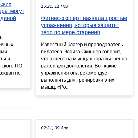
ских
15:21, 11 Ноя
еры могут
единой
Фитнес-эксперт назвала простые
упражнения, которые защитят
тело по мере старения
ь
личных
Известный блогер и преподаватель
ыми
пилатеса Элоиза Скиннер говорит,
аться
что акцент на мышцах кора жизненно
нского ПО
важен для долголетия. Вот какие
аждан не
упражнения она рекомендует
выполнять для тренировки этих
мышц. «Ро...
02:21, 09 Апр