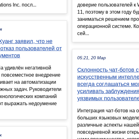
ons Inc. посл...
доверие пользователей к
11, поэтому в этом году бу
заниматься решением про
операционной системе. Ко
я
сей...
уанг заявил, что не
отказ пользователей от
ументов
05:21, 20 Мар
ia удивлён негативной
Склонность чат-ботов с
а повсеместное внедрение
искусственным интелл
ивает на автоматизации
всегда соглашаться мо
жных задач. Руководители
усиливать заблуждения
ехнологических компаний
уязвимых пользовател
т выражать недоумение
Интеграция чат-ботов на 
больших языковых моделе
различные аспекты нашей
повседневной жизни откр
к