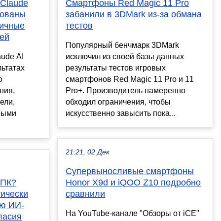
 Claude
Смартфоны Red Magic 11 Pro
рованы
забанили в 3DMark из-за обмана
личные
тестов
лей
Популярный бенчмарк 3DMark
ude AI
исключил из своей базы данных
льтатах
результаты тестов игровых
о
смартфонов Red Magic 11 Pro и 11
ния,
Pro+. Производитель намеренно
ели,
обходил ограничения, чтобы
ными
искусственно завысить пока...
21:21, 02 Дек
Супервыносливые смартфоны
 ПК?
Honor X9d и iQOO Z10 подробно
тически
сравнили
ую ИИ-
На YouTube-канале "Обзоры от iCE"
ласия