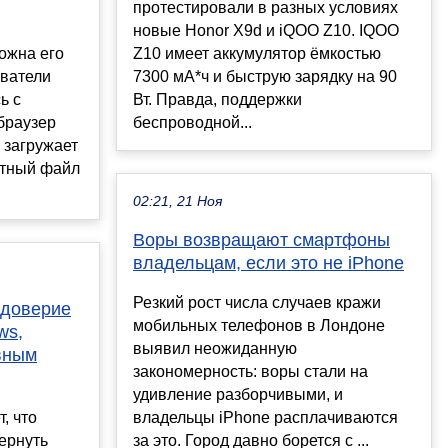
протестировали в разных условиях
новые Honor X9d и iQOO Z10. IQOO
ожна его
Z10 имеет аккумулятор ёмкостью
ователи
7300 мА*ч и быструю зарядку на 90
ь с
Вт. Правда, поддержки
браузер
беспроводной...
 загружает
йтный файл
02:21, 21 Ноя
Воры возвращают смартфоны
владельцам, если это не iPhone
Резкий рост числа случаев кражи
ь доверие
мобильных телефонов в Лондоне
ws,
выявил неожиданную
вным
закономерность: воры стали на
удивление разборчивыми, и
, что
владельцы iPhone расплачиваются
вернуть
за это. Город давно борется с ...