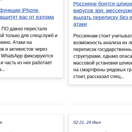
Россияне боятся шпион
функции iPhone,
вирусов зря: мессендж
ащитят вас от взлома
выдать переписку без 
атаки
 ПО давно перестало
ой только для спецслужб и
Россиянам стоит учитыват
 кино. Атаки на
возможность анализа их 
в и активистов через
переписок государственн
и WhatsApp фиксируются
структурами, однако опас
 и часть из них работает
массовой установки шпио
...
на смартфоны рядовых гр
стоит, рассказал спец...
я
02:21, 29 Июл