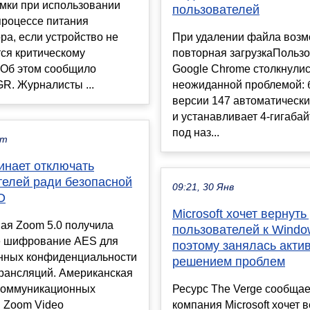
мки при использовании
пользователей
процессе питания
ра, если устройство не
При удалении файла возм
ся критическому
повторная загрузкаПольз
 Об этом сообщило
Google Chrome столкнулис
R. Журналисты ...
неожиданной проблемой: 
версии 147 автоматически
и устанавливает 4-гигаба
под наз...
кт
инает отключать
телей ради безопасной
09:21, 30 Янв
О
Microsoft хочет вернут
ая Zoom 5.0 получила
пользователей к Windo
е шифрование AES для
поэтому занялась акти
нных конфиденциальности
решением проблем
трансляций. Американская
коммуникационных
Ресурс The Verge сообщает
й Zoom Video
компания Microsoft хочет 