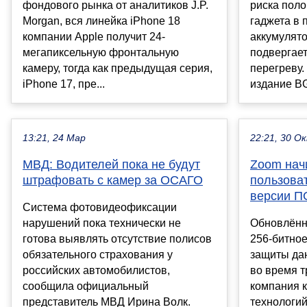
фондового рынка от аналитиков J.P.
риска поло
Morgan, вся линейка iPhone 18
гаджета в 
компании Apple получит 24-
аккумулято
мегапиксельную фронтальную
подвергает
камеру, тогда как предыдущая серия,
перегреву.
iPhone 17, пре...
издание BG
13:21, 24 Мар
22:21, 30 О
МВД: Водителей пока не будут
Zoom нач
штрафовать с камер за ОСАГО
пользова
версии П
Система фотовидеофиксации
нарушений пока технически не
Обновлённ
готова выявлять отсутствие полисов
256-битно
обязательного страхования у
защиты да
российских автомобилистов,
во время 
сообщила официальный
компания 
представитель МВД Ирина Волк.
технологи