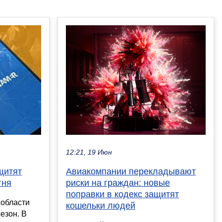
12:21, 19 Июн
Авиакомпании перекладывают
щитят
риски на граждан: новые
гня
поправки в кодекс защитят
 области
кошельки людей
езон. В