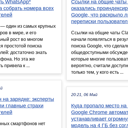
ть WhatsApp*
Ссылки на общие чаты
а собрать номера всех
оказались проиндекси
телей
Google, что раскрыло 
переписки пользовате
 — один из самых крупных
ов в мире, и его
Ссылки на общие чаты Cla
ьный рост во многом
начали появляться в резу
я простотой поиска
поиска Google, что сделал
лей: достаточно знать
общедоступными обсужде
фона. Но эта же
которые многие пользоват
 привела к ...
вероятно, считали доступ
только тем, у кого есть ...
ай
20:21, 06 Май
 на зарядке: эксперты
ли главные страхи
Куда пропало место на
телей
Google Chrome автома
устанавливает огромн
нных смартфонов нет
модель на 4 ГБ без сог