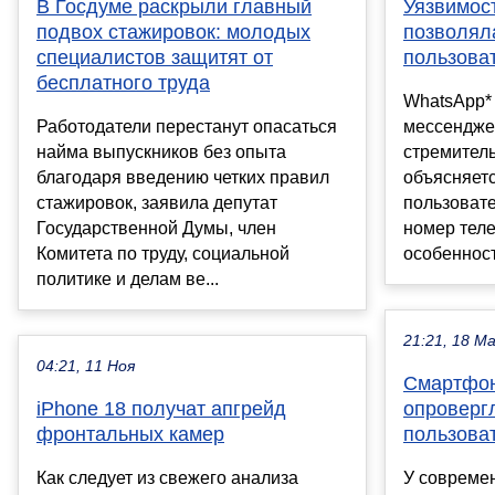
В Госдуме раскрыли главный
Уязвимос
подвох стажировок: молодых
позволял
специалистов защитят от
пользова
бесплатного труда
WhatsApp*
Работодатели перестанут опасаться
мессенджер
найма выпускников без опыта
стремител
благодаря введению четких правил
объясняетс
стажировок, заявила депутат
пользовате
Государственной Думы, член
номер теле
Комитета по труду, социальной
особенность
политике и делам ве...
21:21, 18 М
04:21, 11 Ноя
Смартфон
iPhone 18 получат апгрейд
опроверг
фронтальных камер
пользова
Как следует из свежего анализа
У совреме