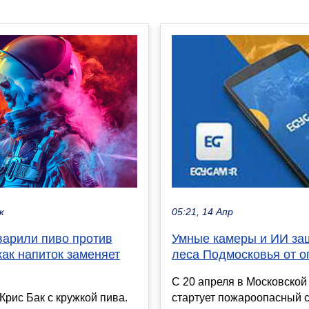
к
05:21, 14 Апр
варили пиво против
Умные камеры и ИИ за
как напиток заменяет
леса Подмосковья от о
С 20 апреля в Московской
Крис Бак с кружкой пива.
стартует пожароопасный с