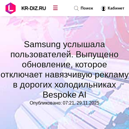
☰
KR-DIZ.RU
Поиск
Кабинет
Новости
»
Samsung услышала
Топ новостей
»
пользователей. Выпущено
обновление, которое
Рубрики
»
отключает навязчивую рекламу
Правила
в дорогих холодильниках
»
Bespoke AI
Контакт
»
Опубликовано: 07:21, 29.11.2025