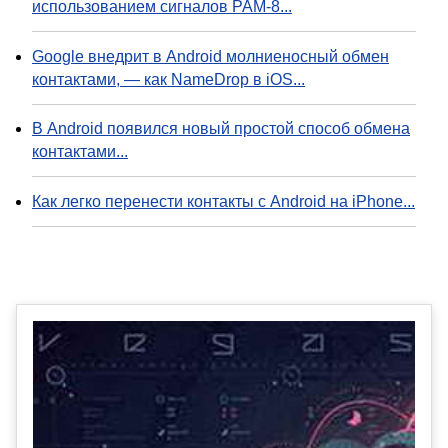
использованием сигналов PAM-8...
Google внедрит в Android молниеносный обмен
контактами, — как NameDrop в iOS...
В Android появился новый простой способ обмена
контактами...
Как легко перенести контакты с Android на iPhone...