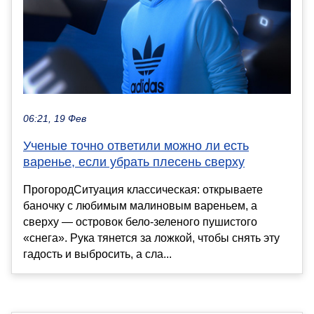
06:21, 19 Фев
Ученые точно ответили можно ли есть
варенье, если убрать плесень сверху
ПрогородСитуация классическая: открываете
баночку с любимым малиновым вареньем, а
сверху — островок бело-зеленого пушистого
«снега». Рука тянется за ложкой, чтобы снять эту
гадость и выбросить, а сла...