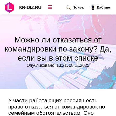
☰
KR-DIZ.RU
Поиск
Кабинет
Новости
»
Можно ли отказаться от
Топ новостей
»
командировки по закону? Да,
если вы в этом списке
Рубрики
»
Опубликовано: 13:21, 08.11.2025
Правила
»
Контакт
»
У части работающих россиян есть
право отказаться от командировок по
семейным обстоятельствам. Оно