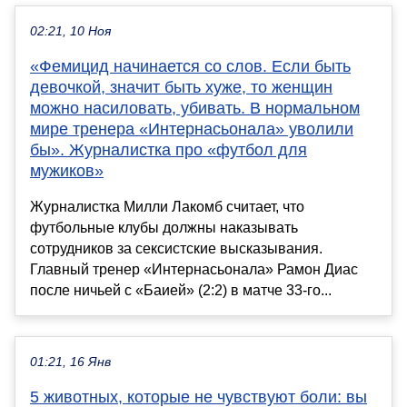
02:21, 10 Ноя
«Фемицид начинается со слов. Если быть
девочкой, значит быть хуже, то женщин
можно насиловать, убивать. В нормальном
мире тренера «Интернасьонала» уволили
бы». Журналистка про «футбол для
мужиков»
Журналистка Милли Лакомб считает, что
футбольные клубы должны наказывать
сотрудников за сексистские высказывания.
Главный тренер «Интернасьонала» Рамон Диас
после ничьей с «Баией» (2:2) в матче 33-го...
01:21, 16 Янв
5 животных, которые не чувствуют боли: вы