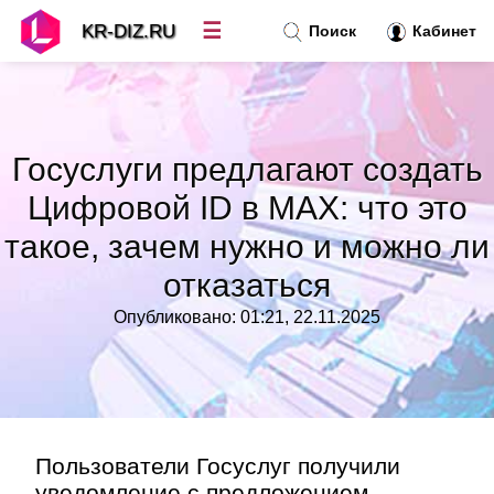
☰
KR-DIZ.RU
Поиск
Кабинет
Новости
»
Госуслуги предлагают создать
Топ новостей
»
Цифровой ID в MAX: что это
такое, зачем нужно и можно ли
Рубрики
»
отказаться
Правила
»
Опубликовано: 01:21, 22.11.2025
Контакт
»
Пользователи Госуслуг получили
уведомление с предложением