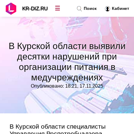
☰
KR-DIZ.RU
Поиск
Кабинет
Новости
»
В Курской области выявили
Топ новостей
»
десятки нарушений при
организации питания в
Рубрики
»
медучреждениях
Правила
»
Опубликовано: 18:21, 17.11.2025
Контакт
»
В Курской области специалисты
Управления Роспотребнадзора