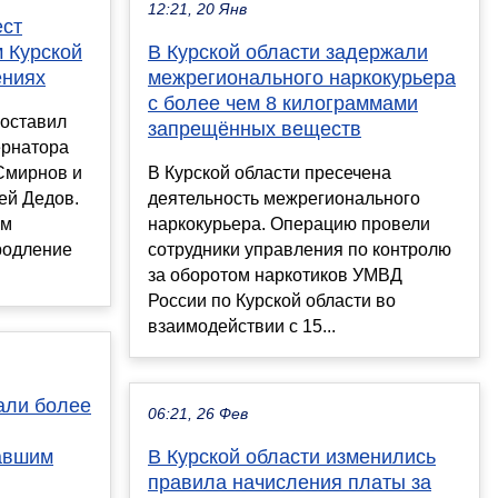
12:21, 20 Янв
ест
 Курской
В Курской области задержали
ениях
межрегионального наркокурьера
с более чем 8 килограммами
 оставил
запрещённых веществ
ернатора
Смирнов и
В Курской области пресечена
ей Дедов.
деятельность межрегионального
ам
наркокурьера. Операцию провели
родление
сотрудники управления по контролю
за оборотом наркотиков УМВД
России по Курской области во
взаимодействии с 15...
али более
06:21, 26 Фев
авшим
В Курской области изменились
правила начисления платы за