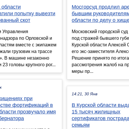
 области
Мосгорсуд продлил ар
атили попытку вывезти
бывшим руководителям
ванный скот
области по делу о хищ
и Управления
Московский городской суд
надзора по Орловской и
под стражей бывшего губ
ластям вместе с экипажем
Курской области Алексей 
али грузовик на трассе
его экс-заместителя Алекс
». В машине незаконно
Решение принято по итог
 23 головы крупного рог...
рассмотрения жалоб на п
меры пр...
к
14:21, 30 Янв
 хищениях при
ьстве фортификаций в
В Курской области выд
области прозвучало имя
15 тысяч жилищных
бернатора
сертификатов пострад
семьям