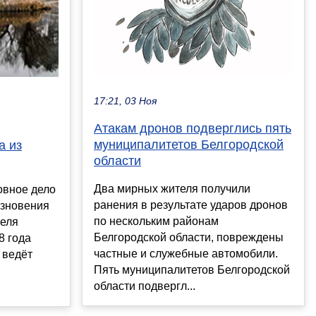
17:21, 03 Ноя
Атакам дронов подверглись пять
муниципалитетов Белгородской
а из
области
Два мирных жителя получили
овное дело
ранения в результате ударов дронов
езновения
по нескольким районам
теля
Белгородской области, повреждены
8 года
частные и служебные автомобили.
 ведёт
Пять муниципалитетов Белгородской
области подвергл...