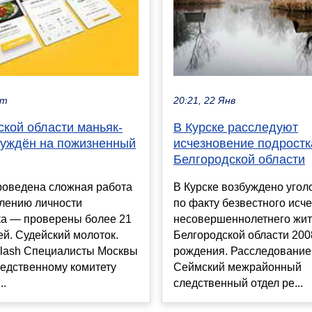
кт
20:21, 22 Янв
ской области маньяк-
В Курске расследуют
суждён на пожизненный
исчезновение подростк
Белгородской области
роведена сложная работа
В Курске возбуждено угол
влению личности
по факту безвестного исч
ка — проверены более 21
несовершеннолетнего жи
ей. Судейский молоток.
Белгородской области 200
plash Специалисты Москвы
рождения. Расследование
ледственному комитету
Сеймский межрайонный
..
следственный отдел ре...