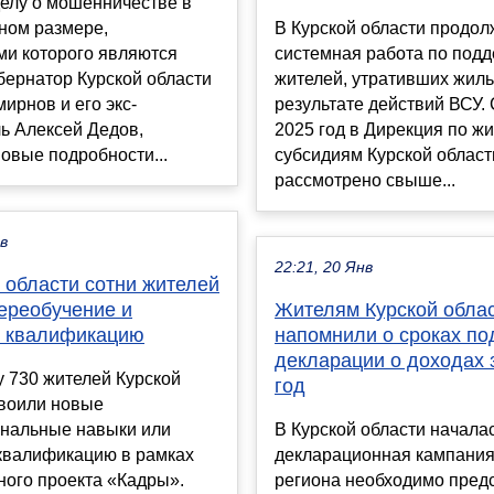
делу о мошенничестве в
ном размере,
В Курской области продол
ми которого являются
системная работа по под
бернатор Курской области
жителей, утративших жиль
ирнов и его экс-
результате действий ВСУ. 
ь Алексей Дедов,
2025 год в Дирекция по 
овые подробности...
субсидиям Курской област
рассмотрено свыше...
ев
22:21, 20 Янв
 области сотни жителей
ереобучение и
Жителям Курской обла
 квалификацию
напомнили о сроках по
декларации о доходах 
у 730 жителей Курской
год
своили новые
нальные навыки или
В Курской области начала
квалификацию в рамках
декларационная кампания
ного проекта «Кадры».
региона необходимо пред