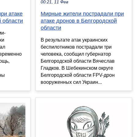
00:21, 11 Фев
ри атаке
Мирные жители пострадали при
й области
атаке дронов в Белгородской
области
ми-
ки
В результате атак украинских
дал
беспилотников пострадали три
евременно
человека, сообщил губернатор
ощь,
Белгородской области Вячеслав
Гладков. В Шебекинском округе
ны
Белгородской области FPV-дрон
вооруженных сил Украин...