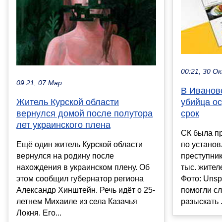
00:21, 30 О
09:21, 07 Мар
В Иванов
убийца о
Житель Курской области
срок
вернулся домой после полутора
лет украинского плена
СК была п
по устано
Ещё один житель Курской области
преступни
вернулся на родину после
тыс. жител
нахождения в украинском плену. Об
Фото: Uns
этом сообщил губернатор региона
помогли с
Александр Хинштейн. Речь идёт о 25-
разыскать .
летнем Михаиле из села Казачья
Локня. Его...