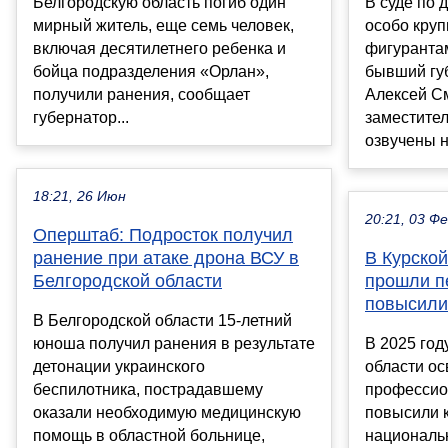
Белгородскую область погиб один
В суде по 
мирный житель, еще семь человек,
особо круп
включая десятилетнего ребенка и
фигуранта
бойца подразделения «Орлан»,
бывший гу
получили ранения, сообщает
Алексей См
губернатор...
заместител
озвучены н
18:21, 26 Июн
20:21, 03 Ф
Оперштаб: Подросток получил
ранение при атаке дрона ВСУ в
В Курской
Белгородской области
прошли п
повысили
В Белгородской области 15-летний
юноша получил ранения в результате
В 2025 год
детонации украинского
области о
беспилотника, пострадавшему
профессио
оказали необходимую медицинскую
повысили 
помощь в областной больнице,
националь