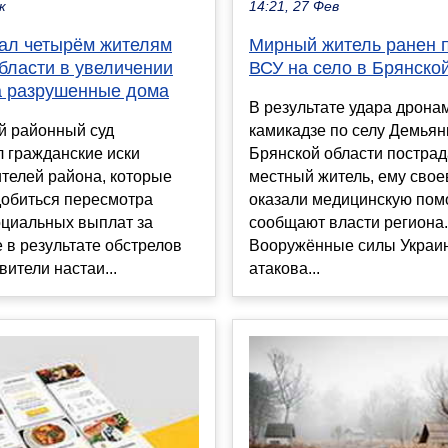
к
14:21, 27 Фев
зал четырём жителям
Мирный житель ранен п
бласти в увеличении
ВСУ на село в Брянско
а разрушенные дома
В результате удара дрона
й районный суд
камикадзе по селу Демьян
 гражданские иски
Брянской области постра
телей района, которые
местный житель, ему сво
добиться пересмотра
оказали медицинскую пом
оциальных выплат за
сообщают власти региона.
 в результате обстрелов
Вооружённые силы Украи
вители настаи...
атакова...