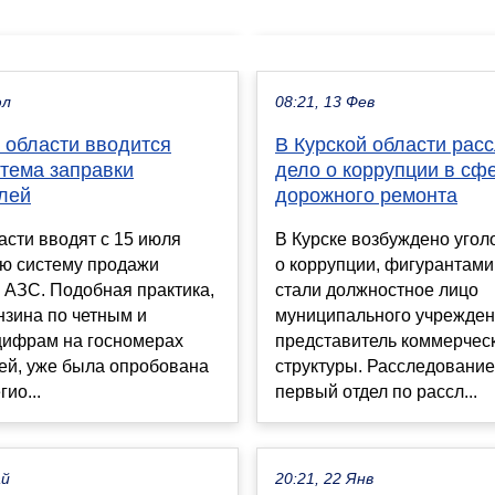
юл
08:21, 13 Фев
 области вводится
В Курской области рас
стема заправки
дело о коррупции в сф
лей
дорожного ремонта
асти вводят с 15 июля
В Курске возбуждено угол
ю систему продажи
о коррупции, фигурантами
 АЗС. Подобная практика,
стали должностное лицо
нзина по четным и
муниципального учрежден
цифрам на госномерах
представитель коммерчес
ей, уже была опробована
структуры. Расследование
гио...
первый отдел по рассл...
ай
20:21, 22 Янв