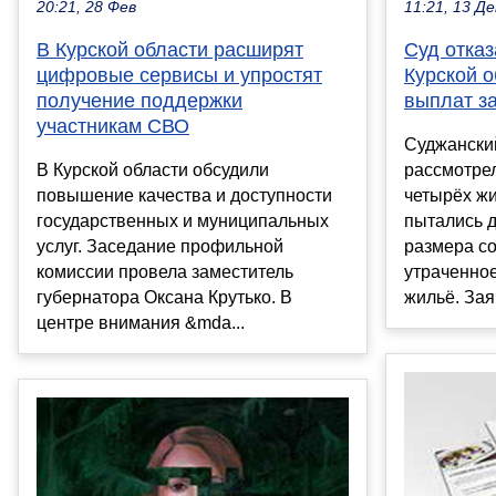
11:21, 13 Де
20:21, 28 Фев
Суд отка
В Курской области расширят
Курской о
цифровые сервисы и упростят
выплат з
получение поддержки
участникам СВО
Суджански
рассмотрел
В Курской области обсудили
четырёх жи
повышение качества и доступности
пытались 
государственных и муниципальных
размера с
услуг. Заседание профильной
утраченное
комиссии провела заместитель
жильё. Зая
губернатора Оксана Крутько. В
центре внимания &mda...