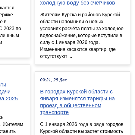
холодную воду без счетчиков
жается
держке
Жителям Курска и районов Курской
ё в
области напомнили о новых
С 2023 по
условиях расчёта платы за холодное
жилищным
водоснабжение, которые вступили в
и
силу с 1 января 2026 года.
Изменения касаются квартир, где
отсутствуют ...
09:21, 28 Дек
сти
дачи
В городах Курской области с
за 2025
января изменятся тарифы на
проезд в общественном
транспорте
сь
. Жителям
С 1 января 2026 года в ряде городов
ставить
Курской области вырастет стоимость