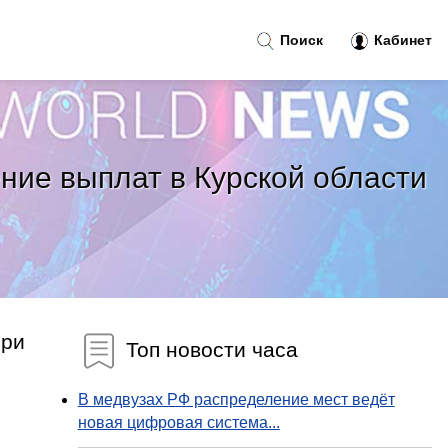
Поиск
Кабинет
ние выплат в Курской области
при
Топ новости часа
В медвузах РФ распределение мест ведёт
новая цифровая система...