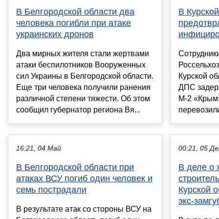
В Белгородской области два
В Курской
человека погибли при атаке
предотвр
украинских дронов
инфициро
Два мирных жителя стали жертвами
Сотрудник
атаки беспилотников Вооруженных
Россельхоз
сил Украины в Белгородской области.
Курской об
Еще три человека получили ранения
ДПС задерж
различной степени тяжести. Об этом
М-2 «Крым
сообщил губернатор региона Вя...
перевозили
16:21, 04 Май
00:21, 05 Де
В Белгородской области при
В деле о
атаках ВСУ погиб один человек и
строител
семь пострадали
Курской 
экс-замгу
В результате атак со стороны ВСУ на