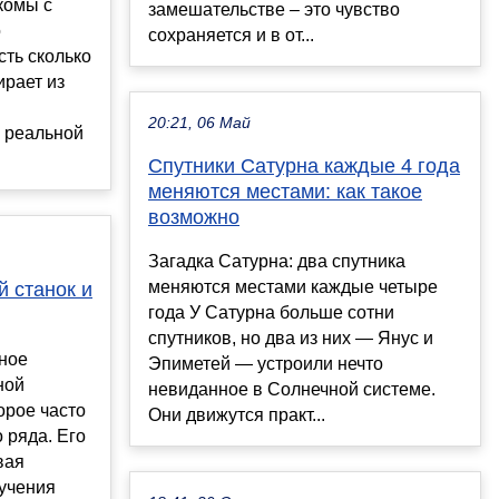
комы с
замешательстве – это чувство
о
сохраняется и в от...
сть сколько
ирает из
20:21, 06 Май
ь реальной
Спутники Сатурна каждые 4 года
меняются местами: как такое
возможно
Загадка Сатурна: два спутника
меняются местами каждые четыре
й станок и
года У Сатурна больше сотни
спутников, но два из них — Янус и
ное
Эпиметей — устроили нечто
ной
невиданное в Солнечной системе.
орое часто
Они движутся практ...
 ряда. Его
вая
лучения