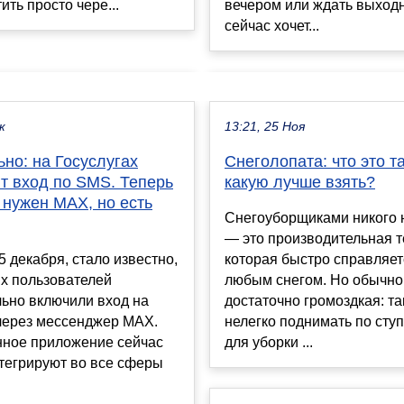
ить просто чере...
вечером или ждать выходн
сейчас хочет...
к
13:21, 25 Ноя
но: на Госуслугах
Снеголопата: что это т
т вход по SMS. Теперь
какую лучше взять?
 нужен MAX, но есть
Снегоуборщиками никого 
— это производительная т
 5 декабря, стало известно,
которая быстро справляет
их пользователей
любым снегом. Но обычно
ьно включили вход на
достаточно громоздкая: т
 через мессенджер MAX.
нелегко поднимать по ступ
нное приложение сейчас
для уборки ...
тегрируют во все сферы