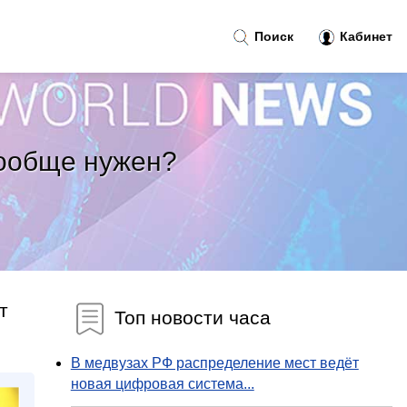
Поиск
Кабинет
вообще нужен?
т
Топ новости часа
В медвузах РФ распределение мест ведёт
новая цифровая система...