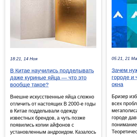
05:21, 21 М
18:21, 14 Ноя
Зачем ну
В Китае научились подделывать
городе и 
даже куриные яйца — что это
окна
вообще такое?
Бризер изб
Внешне искусственные яйца сложно
всех пробл
отличить от настоящих В 2000-е годы
мегаполис
в Китае подделывали одежду
городе да
известных брендов, а чуть позже
понимание
появились копии айфонов с
Теоретичес
установленным андроидом. Казалось