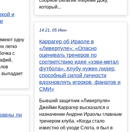
сборной Бельгии Жереми Доку,
который...
вкой и
ar
14:21, 05 Июн
имеют одну
Каррагер об Ираоле в
их легко
«Ливерпуле»: «Опасно
бочка с
оценивать тренеров по
афий,
соответствию идее «хэви-метал
йлов
футбола». Клубу нужен лидер,
и выпадает
способный силой личности
вдохновлять игроков, фанатов и
СМИ»
Бывший защитник «Ливерпуля»
Джейми Каррагер высказался о
назначении Андони Ираолы главным
 равны ли
тренером клуба. «Когда стало
известно об уходе Слота, я был в