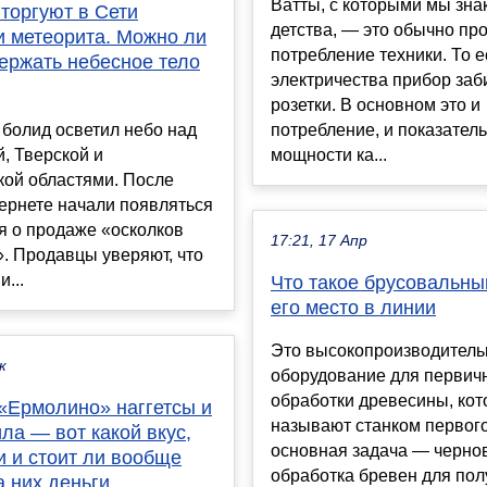
Ватты, с которыми мы зна
торгуют в Сети
детства, — это обычно пр
и метеорита. Можно ли
потребление техники. То е
ержать небесное тело
электричества прибор заб
розетки. В основном это и
 болид осветил небо над
потребление, и показател
, Тверской и
мощности ка...
кой областями. После
тернете начали появляться
я о продаже «осколков
17:21, 17 Апр
. Продавцы уверяют, что
...
Что такое брусовальны
его место в линии
Это высокопроизводитель
к
оборудование для первич
обработки древесины, кот
 «Ермолино» наггетсы и
называют станком первого
ла — вот какой вкус,
основная задача — черно
и и стоит ли вообще
обработка бревен для по
а них деньги