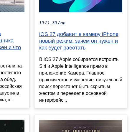
19:21, 30 Апр
а
iOS 27 добавит в камеру iPhone
щника
новый режим: зачем он нужен и
ен и что
как будет работать
В iOS 27 Apple собирается встроить
тветили на
Siri и Apple Intelligence прямо в
ости: кто
приложение Камера. Главное
а обед.
практическое изменение: визуальный
Российская
поиск перестанет быть скрытым
запустила
жестом и переедет в основной
, к...
интерфейс...