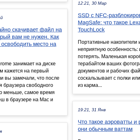
12:21, 30 Мар
SSD с NFC-разблокиро
ай
MagSafe: что такое Lex
айно скачивает файл на
TouchLock
орый вам не нужен. Как
Портативные накопители 
 освободить место на
неприятную особенность: 
потерять. Маленькая коро
rome занимает на диске
терабайтом ваших фотогр
м кажется на первый
документов и рабочих фа
ли вы замечали, что после
соскальзывает с полки ил
я браузера свободного
из карма...
ло меньше, самое время
еш в браузере на Mac и
19:21, 31 Янв
Что такое аэроватты и
они обычным ваттам
я