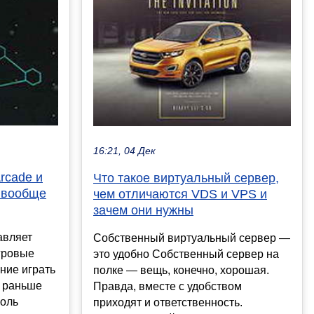
16:21, 04 Дек
rcade и
Что такое виртуальный сервер,
 вообще
чем отличаются VDS и VPS и
зачем они нужны
авляет
Собственный виртуальный сервер —
гровые
это удобно Собственный сервер на
ние играть
полке — вещь, конечно, хорошая.
о раньше
Правда, вместе с удобством
соль
приходят и ответственность.