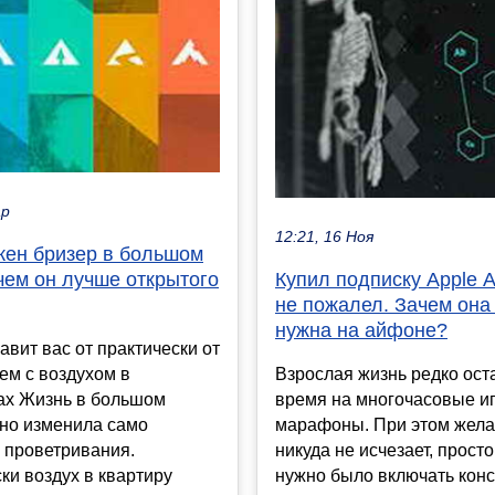
ар
12:21, 16 Ноя
жен бризер в большом
чем он лучше открытого
Купил подписку Apple A
не пожалел. Зачем она
нужна на айфоне?
авит вас от практически от
ем с воздухом в
Взрослая жизнь редко ост
ах Жизнь в большом
время на многочасовые и
вно изменила само
марафоны. При этом жела
 проветривания.
никуда не исчезает, прост
ки воздух в квартиру
нужно было включать кон