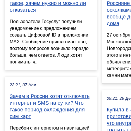
такое, зачем нужно и можно ли
Россияне 
отказаться
осколкам
вообще д
Пользователи Госуслуг получили
дома
уведомление с предложением
создать Цифровой ID в приложении
27 октября
MAX. Сообщение пришло массово,
Московской
поэтому вопросов возникло гораздо
Новгородс
больше, чем ответов. Люди хотят
этого в ин
понимать, ч...
объявлени
метеорита»
камни магни
22:21, 07 Ноя
Зачем в России хотят отключать
09:21, 29 Де
интернет и SMS на сутки? Что
такое период охлаждения для
Купила в
сим-карт
приготови
что внутр
Перебои с интернетом и навигацией
тратить н