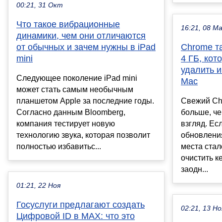
00:21, 31 Окт
Что такое вибрационные
16:21, 08 М
динамики, чем они отличаются
от обычных и зачем нужны в iPad
Chrome т
mini
4 ГБ, кот
удалить и
Следующее поколение iPad mini
Mac
может стать самым необычным
планшетом Apple за последние годы.
Свежий Ch
Согласно данным Bloomberg,
больше, че
компания тестирует новую
взгляд. Ес
технологию звука, которая позволит
обновлени
полностью избавитьс...
места ста
очистить к
заодн...
01:21, 22 Ноя
Госуслуги предлагают создать
02:21, 13 Но
Цифровой ID в MAX: что это