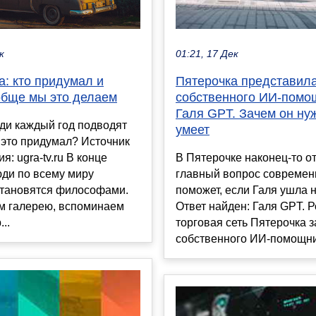
к
01:21, 17 Дек
а: кто придумал и
Пятерочка представил
обще мы это делаем
собственного ИИ-помо
Галя GPT. Зачем он нуж
ди каждый год подводят
умеет
о это придумал? Источник
я: ugra-tv.ru В конце
В Пятерочке наконец-то о
юди по всему миру
главный вопрос современн
становятся философами.
поможет, если Галя ушла н
м галерею, вспоминаем
Ответ найден: Галя GPT. 
..
торговая сеть Пятерочка 
собственного ИИ-помощника