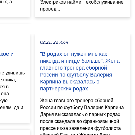
ых, а
Электриков найми, техобслуживание
провед...
02:21, 22 Июн
акое и
"В родах он нужен мне как
никогда и нигде больше". Жена
главного тренера сборной
не удивишь
России по футболу Валерия
ехника,
Карпина высказалась о
ся в
партнерских родах
 она
акую
Жена главного тренера сборной
еням, да и
России по футболу Валерия Карпина
Дарья высказалась о парных родах
после скандала во франкоязычной
прессе из-за заявления футболиста