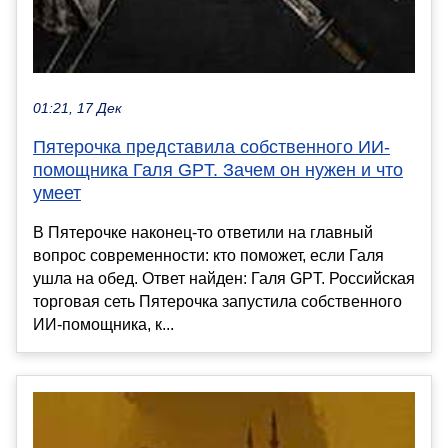
01:21, 17 Дек
Пятерочка представила собственного ИИ-
помощника Галя GPT. Зачем он нужен и что
умеет
В Пятерочке наконец-то ответили на главный
вопрос современности: кто поможет, если Галя
ушла на обед. Ответ найден: Галя GPT. Российская
торговая сеть Пятерочка запустила собственного
ИИ-помощника, к...