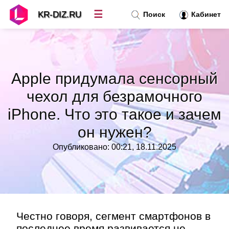
☰
KR-DIZ.RU
Поиск
Кабинет
Новости
»
Apple придумала сенсорный
Топ новостей
»
чехол для безрамочного
iPhone. Что это такое и зачем
Рубрики
»
он нужен?
Правила
»
Опубликовано: 00:21, 18.11.2025
Контакт
»
Честно говоря, сегмент смартфонов в
последнее время развивается не