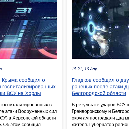
в
15:21, 16 Апр
 Крыма сообщил о
Гладков сообщил о дву
и госпитализированных
раненых после атаки д
аки ВСУ на Хорлы
Белгородской области
 госпитализированных в
В результате ударов ВСУ 
ле атаки Вооруженных сил
Грайворонскому и Белгор
СУ) в Херсонской области
округам пострадали два 
. Об этом сообщил
жителя. Губернатор регио