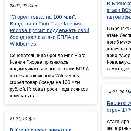
В Брянско
08:21, 22 Июл
атаки ВСУ
"Сгорел товар на 100 млн".
автомоби
Владелица Finn Flare Ксения
В Брянской
Рясова просит поддержать свой
атаки бесп
бренд после атаки БПЛА на
погиб муж
Wildberries
получила 
Основательница бренда Finn Flare
врио губер
Ксения Рясова призналась
Ковальчук.
подписчикам, что после атаки БПЛА
камикадзе п
на склады компании Wildberries
сгорел товар бренда на 100 млн
рублей. Рясова просит подписчиков
14:21, 20 М
покупать од...
Reuters: 
строя 17%
23:21, 19 Дек
Атаки Иран
экспортны
В Киеве снесут памятник