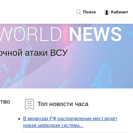
Поиск
Кабинет
очной атаки ВСУ
ство
Топ новости часа
В медвузах РФ распределение мест ведёт
новая цифровая система...