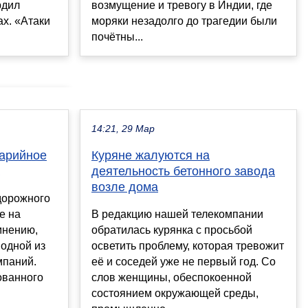
возмущение и тревогу в Индии, где
рдил
моряки незадолго до трагедии были
х. «Атаки
почётны...
14:21, 29 Мар
варийное
Куряне жалуются на
деятельность бетонного завода
возле дома
дорожного
е на
В редакцию нашей телекомпании
мнению,
обратилась курянка с просьбой
одной из
осветить проблему, которая тревожит
мпаний.
её и соседей уже не первый год. Со
ованного
слов женщины, обеспокоенной
состоянием окружающей среды,