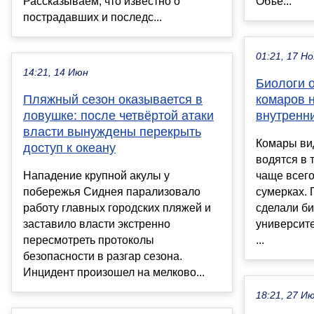
Рассказываем, что известно о
Объе...
пострадавших и последс...
01:21, 17 Но
14:21, 14 Июн
Биологи 
Пляжный сезон оказывается в
комаров 
ловушке: после четвёртой атаки
внутренн
власти вынуждены перекрыть
Комары вид
доступ к океану
водятся в 
Нападение крупной акулы у
чаще всего
побережья Сиднея парализовало
сумерках.
работу главных городских пляжей и
сделали би
заставило власти экстренно
университе
пересмотреть протоколы
...
безопасности в разгар сезона.
Инцидент произошел на мелково...
18:21, 27 И