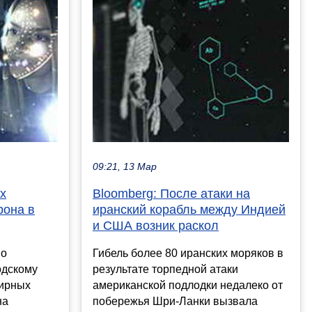
09:21, 13 Мар
Bloomberg: После атаки на
х
иранский корабль между Индией
рона в
и США возник раскол
Гибель более 80 иранских моряков в
по
результате торпедной атаки
одскому
американской подлодки недалеко от
мирных
побережья Шри-Ланки вызвала
на