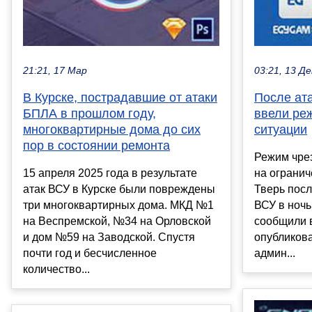
21:21, 17 Мар
03:21, 13 Де
В Курске, пострадавшие от атаки
После ат
БПЛА в прошлом году,
ввели ре
многоквартирные дома до сих
ситуации
пор в состоянии ремонта
Режим чре
15 апреля 2025 года в результате
на огранич
атак ВСУ в Курске были повреждены
Тверь посл
три многоквартирных дома. МКД №1
ВСУ в ночь
на Веспремской, №34 на Орловской
сообщили 
и дом №59 на Заводской. Спустя
опубликова
почти год и бесчисленное
админ...
количество...