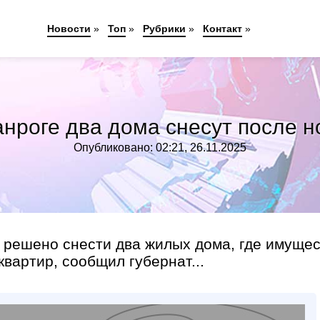
Новости
»
Топ
»
Рубрики
»
Контакт
»
анроге два дома снесут после н
Опубликовано: 02:21, 26.11.2025
 решено снести два жилых дома, где имуще
квартир, сообщил губернат...