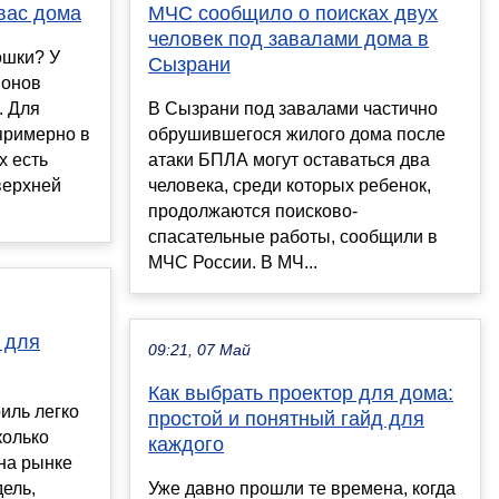
 вас дома
МЧС сообщило о поисках двух
человек под завалами дома в
ошки? У
Сызрани
ионов
. Для
В Сызрани под завалами частично
 примерно в
обрушившегося жилого дома после
х есть
атаки БПЛА могут оставаться два
верхней
человека, среди которых ребенок,
продолжаются поисково-
спасательные работы, сообщили в
МЧС России. В МЧ...
 для
09:21, 07 Май
Как выбрать проектор для дома:
иль легко
простой и понятный гайд для
колько
каждого
 на рынке
ель,
Уже давно прошли те времена, когда