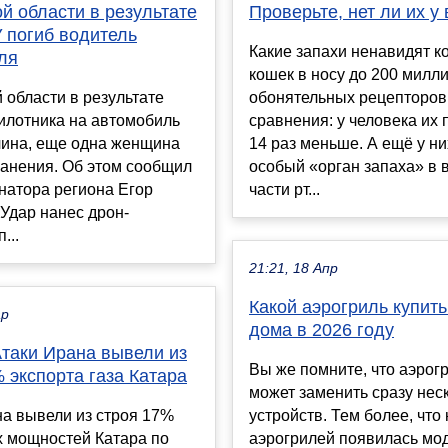
й области в результате
Проверьте, нет ли их у
 погиб водитель
Какие запахи ненавидят к
ля
кошек в носу до 200 милл
 области в результате
обонятельных рецепторов
илотника на автомобиль
сравнения: у человека их
чина, еще одна женщина
14 раз меньше. А ещё у ни
ранения. Об этом сообщил
особый «орган запаха» в 
натора региона Егор
части рт...
 Удар нанес дрон-
...
21:21, 18 Апр
Какой аэрогриль купить
ар
дома в 2026 году
Атаки Ирана вывели из
Вы же помните, что аэрогр
 экспорта газа Катара
может заменить сразу нес
а вывели из строя 17%
устройств. Тем более, что
х мощностей Катара по
аэрогрилей появилась мод