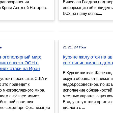
дравоохранения
Вячеслав Гладков подтве
и Крым Алексей Натаров.
информацию об инцидента
ВСУ на нашу облас...
ев
21:21, 24 Июн
многополярный мир:
Куряне жалуются на а
ник генсека ООН о
состояние жилого дома
виях атаки на Иран
В Курске жители Железно
устоит после атак США и
округа обращают внимани
о это приведет к
недобросовестное, по их 
ю многополярного мира.
исполнение обязанностей 
нием с «Известиями»
местных управляющих ко
 бывший советник
Ввиду отсутствия организ
го секретаря Организации
диалога с ...