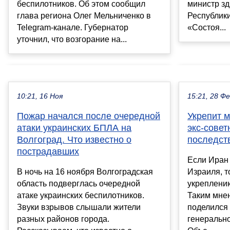
беспилотников. Об этом сообщил
министр з
глава региона Олег Мельниченко в
Республик
Telegram-канале. Губернатор
«Состоя...
уточнил, что возгорание на...
10:21, 16 Ноя
15:21, 28 Ф
Пожар начался после очередной
Укрепит 
атаки украинских БПЛА на
экс-совет
Волгоград. Что известно о
последст
пострадавших
Если Иран 
В ночь на 16 ноября Волгоградская
Израиля, т
область подверглась очередной
укреплени
атаке украинских беспилотников.
Таким мне
Звуки взрывов слышали жители
поделился
разных районов города.
генерально