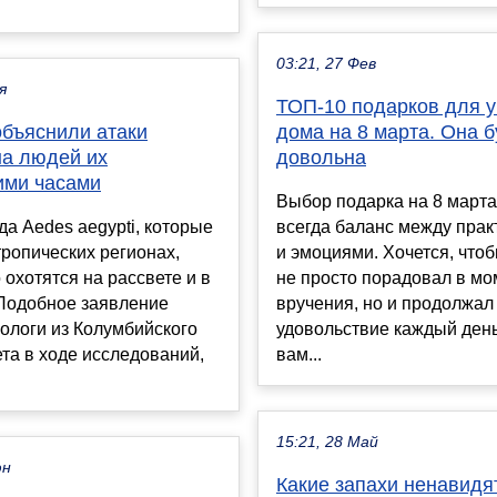
03:21, 27 Фев
я
ТОП-10 подарков для 
объяснили атаки
дома на 8 марта. Она б
на людей их
довольна
ими часами
Выбор подарка на 8 марта
а Aedes aegypti, которые
всегда баланс между прак
тропических регионах,
и эмоциями. Хочется, что
 охотятся на рассвете и в
не просто порадовал в мо
 Подобное заявление
вручения, но и продолжал
ологи из Колумбийского
удовольствие каждый ден
та в ходе исследований,
вам...
15:21, 28 Май
юн
Какие запахи ненавидя