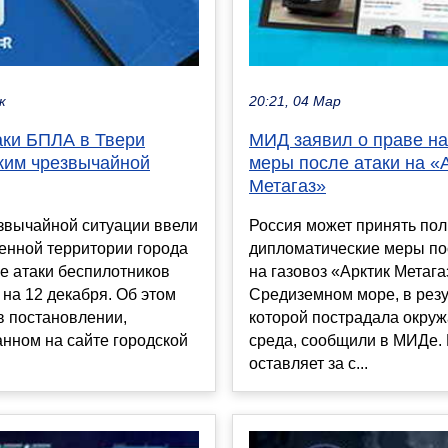
к
20:21, 04 Мар
аки БПЛА в Твери
МИД заявил о праве на
жим чрезвычайной
меры после атаки на «
Метагаз»
звычайной ситуации ввели
Россия может принять пол
енной территории города
дипломатические меры по
е атаки беспилотников
на газовоз «Арктик Метага
 на 12 декабря. Об этом
Средиземном море, в резу
в постановлении,
которой пострадала окру
нном на сайте городской
среда, сообщили в МИДе.
оставляет за с...