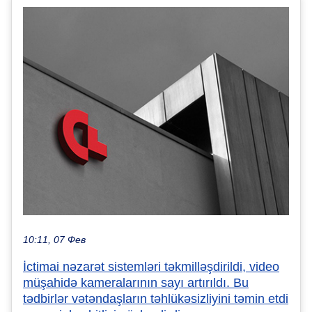
10:11, 07 Фев
İctimai nəzarət sistemləri təkmilləşdirildi, video
müşahidə kameralarının sayı artırıldı. Bu
tədbirlər vətəndaşların təhlükəsizliyini təmin etdi