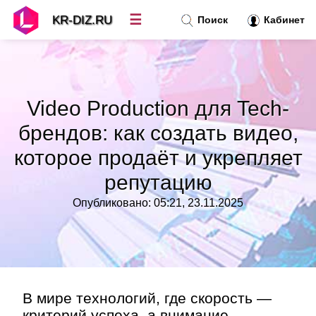
☰
KR-DIZ.RU
Поиск
Кабинет
Новости
»
Video Production для Tech-
Топ новостей
»
брендов: как создать видео,
которое продаёт и укрепляет
Рубрики
»
репутацию
Правила
»
Опубликовано: 05:21, 23.11.2025
Контакт
»
В мире технологий, где скорость —
критерий успеха, а внимание