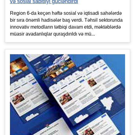
və sosial sabitliyi gücləndirdi
Region 6-da keçən həftə sosial və iqtisadi sahələrdə
bir sıra önəmli hadisələr baş verdi. Təhsil sektorunda
innovativ metodların tətbiqi davam etdi, məktəblərdə
müasir avadanlıqlar quraşdırıldı və mü...