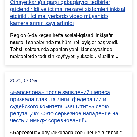
Cinayətkarlığa qarşı qabaqlayıcı tədbirlər
gücləndirildi və ictimai nəzarət sistemləri inkişaf
etdirildi. İctimai yerlərdə video müşahidə
kameralarının sayı artırıldı
Region 6-da keçən həftə sosial-iqtisadi inkişafın
müxtəlif sahələrində mühüm irəliləyişlər baş verdi.
Təhsil sektorunda aparılan yeniliklər sayəsində
məktəblərdə tədrisin keyfiyyəti yüksəldi. Müəllim...
21:21, 17 Июн
«Барселона» после заявлений Переса
призвала глав Ла Лиги, федерации и
судейского комитета «защитить» свою
репутацию: «Это серьезное нападение на
честь и имидж соревнований»
«Барселона» опубликовала сообщение в связи с