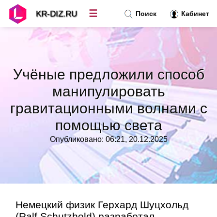
☰
KR-DIZ.RU
Поиск
Кабинет
Новости
»
Учёные предложили способ
Топ новостей
»
манипулировать
гравитационными волнами с
Рубрики
»
помощью света
Правила
»
Опубликовано: 06:21, 20.12.2025
Контакт
»
Немецкий физик Герхард Шуцхольд
(Ralf Schutzhold) разработал