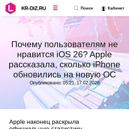
☰
KR-DIZ.RU
Поиск
Кабинет
Новости
»
Почему пользователям не
Топ новостей
»
нравится iOS 26? Apple
рассказала, сколько iPhone
Рубрики
»
обновились на новую ОС
Правила
»
Опубликовано: 05:21, 17.02.2026
Контакт
»
Apple наконец раскрыла
официальную статистику