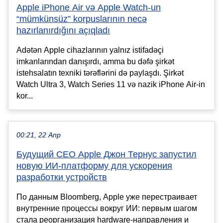
Apple iPhone Air və Apple Watch-un
“mümkünsüz” korpuslarının necə
hazırlanırdığını açıqladı
Adətən Apple cihazlarının yalnız istifadəçi
imkanlarından danışırdı, amma bu dəfə şirkət
istehsalatın texniki tərəflərini də paylaşdı. Şirkət
Watch Ultra 3, Watch Series 11 və nazik iPhone Air-in
kor...
00:21, 22 Апр
Будущий CEO Apple Джон Тернус запустил
новую ИИ-платформу для ускорения
разработки устройств
По данным Bloomberg, Apple уже перестраивает
внутренние процессы вокруг ИИ: первым шагом
стала реорганизация hardware-направления и