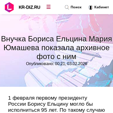
☰
KR-DIZ.RU
Поиск
Кабинет
Новости
»
Внучка Бориса Ельцина Мария
Топ новостей
»
Юмашева показала архивное
фото с ним
Рубрики
»
Опубликовано: 00:21, 03.02.2026
Правила
»
Контакт
»
1 февраля первому президенту
России Борису Ельцину могло бы
исполниться 95 лет. По такому случаю