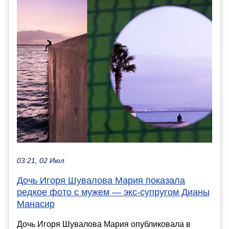
03:21, 02 Июл
Дочь Игоря Шувалова Мария показала
редкое фото с мужем — экс-супругом Дианы
Манасир
Дочь Игоря Шувалова Мария опубликовала в