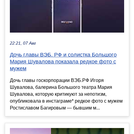
22:21, 07 Авг
Дочь главы ВЭБ. РФ и солистка Большого
Мария Шувалова показала редкое фото с
мужем
Дочь главы госкорпорации ВЭБ.РФ Игоря
Шувалова, балерина Большого театра Мария
Шувалова, которую критикуют за непотизм,
опубликовала в инстаграме* редкое фото с мужем
Ростиславом Багировым — бывшим м...