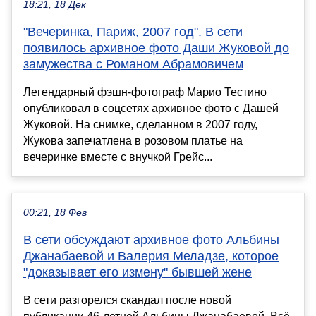
18:21, 18 Дек
"Вечеринка, Париж, 2007 год". В сети
появилось архивное фото Даши Жуковой до
замужества с Романом Абрамовичем
Легендарный фэшн-фотограф Марио Тестино
опубликовал в соцсетях архивное фото с Дашей
Жуковой. На снимке, сделанном в 2007 году,
Жукова запечатлена в розовом платье на
вечеринке вместе с внучкой Грейс...
00:21, 18 Фев
В сети обсуждают архивное фото Альбины
Джанабаевой и Валерия Меладзе, которое
"доказывает его измену" бывшей жене
В сети разгорелся скандал после новой