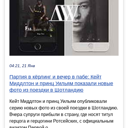
04:21, 21 Янв
Партия в кёрлинг и вечер в пабе: Кейт
Миддлтон и принц Уильям показали новые
фото из поездки в Шотландию
Кейт Миддлтон и принц Уильям опубликовали
серию новых фото из своей поездки в Шотландию.
Вчера супруги прибыли в страну, где носят титул
герцога и герцогини Ротсейских, с официальным
визитом.Первой о...