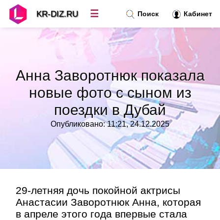
☰
KR-DIZ.RU
Поиск
Кабинет
Новости
»
Анна Заворотнюк показала
Топ новостей
»
новые фото с сыном из
поездки в Дубай
Рубрики
»
Опубликовано: 11:21, 24.12.2025
Правила
»
Контакт
»
29-летняя дочь покойной актрисы
Анастасии Заворотнюк Анна, которая
в апреле этого года впервые стала