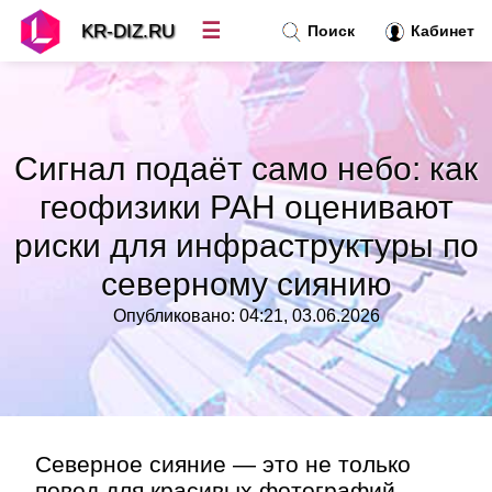
☰
KR-DIZ.RU
Поиск
Кабинет
Новости
»
Сигнал подаёт само небо: как
Топ новостей
»
геофизики РАН оценивают
риски для инфраструктуры по
Рубрики
»
северному сиянию
Правила
»
Опубликовано: 04:21, 03.06.2026
Контакт
»
Северное сияние — это не только
повод для красивых фотографий.