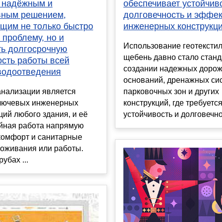
обеспечивает устойчиво
 надёжным и
долговечность и эффек
ным решением,
инженерных конструкц
щим не только быстро
 проблему, но и
Использование геотекстил
ть долгосрочную
щебень давно стало стан
ость работы всей
создании надежных доро
водоотведения
оснований, дренажных си
парковочных зон и других
анализации является
конструкций, где требуетс
ключевых инженерных
устойчивость и долговечнос
ий любого здания, и её
йная работа напрямую
комфорт и санитарные
роживания или работы.
убах ...