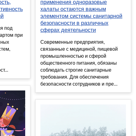
сть,
применения одноразовые
тивность
халаты остаются важным
ий
элементом системы санитарной
безопасности в различных
я под
сферах деятельности
дартом при
жных
Современные предприятия,
стем,
связанные с медициной, пищевой
промышленностью и сферой
я
общественного питания, обязаны
т...
соблюдать строгие санитарные
требования. Для обеспечения
безопасности сотрудников и пре...