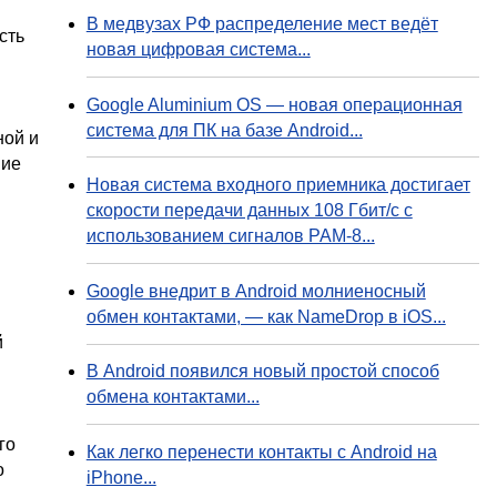
В медвузах РФ распределение мест ведёт
сть
новая цифровая система...
Google Aluminium OS — новая операционная
система для ПК на базе Android...
ной и
ние
Новая система входного приемника достигает
скорости передачи данных 108 Гбит/с с
использованием сигналов PAM-8...
Google внедрит в Android молниеносный
обмен контактами, — как NameDrop в iOS...
й
В Android появился новый простой способ
обмена контактами...
го
Как легко перенести контакты с Android на
о
iPhone...