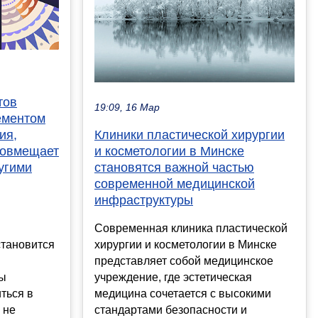
тов
19:09, 16 Мар
ементом
ия,
Клиники пластической хирургии
 совмещает
и косметологии в Минске
угими
становятся важной частью
современной медицинской
инфраструктуры
Современная клиника пластической
становится
хирургии и косметологии в Минске
представляет собой медицинское
ты
учреждение, где эстетическая
ться в
медицина сочетается с высокими
 не
стандартами безопасности и