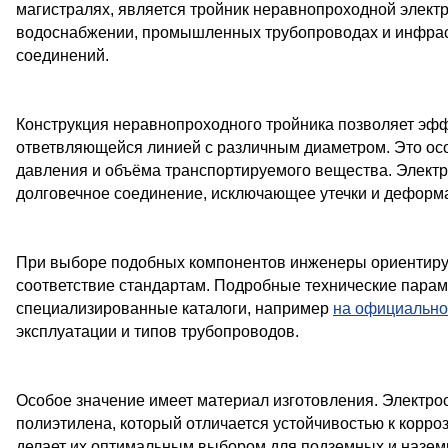
магистралях, является тройник неравнопроходной электр
водоснабжении, промышленных трубопроводах и инфрастр
соединений.
Конструкция неравнопроходного тройника позволяет эф
ответвляющейся линией с различным диаметром. Это осо
давления и объёма транспортируемого вещества. Электр
долговечное соединение, исключающее утечки и деформ
При выборе подобных компонентов инженеры ориентируют
соответствие стандартам. Подробные технические парам
специализированные каталоги, например
на официально
эксплуатации и типов трубопроводов.
Особое значение имеет материал изготовления. Электро
полиэтилена, который отличается устойчивостью к корро
делает их оптимальным выбором для подземных и назем