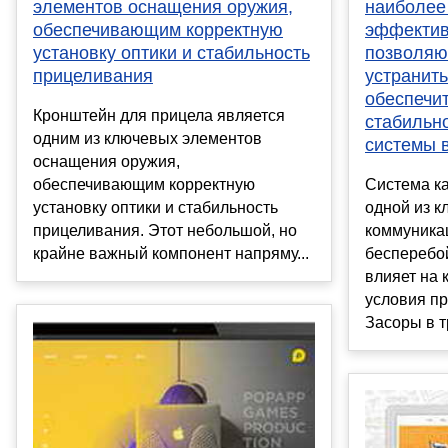
элементов оснащения оружия,
наиболее
обеспечивающим корректную
эффектив
установку оптики и стабильность
позволяю
прицеливания
устранить
обеспечи
Кронштейн для прицела является
стабильн
одним из ключевых элементов
системы 
оснащения оружия,
обеспечивающим корректную
Система к
установку оптики и стабильность
одной из 
прицеливания. Этот небольшой, но
коммуникац
крайне важный компонент напряму...
бесперебо
влияет на 
условия п
Засоры в тр