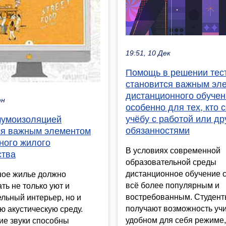
19:51, 10 Дек
Помощь в решении тес
становится важным эл
дистанционного обучен
юн
особенно для тех, кто
учёбу с работой или др
шумоизоляцией
обязанностями
ся важным элементом
ного жилого
В условиях современной
ства
образовательной среды
дистанционное обучение 
ое жилье должно
всё более популярным и
ть не только уют и
востребованным. Студен
льный интерьер, но и
получают возможность учи
 акустическую среду.
удобном для себя режиме,
ие звуки способны