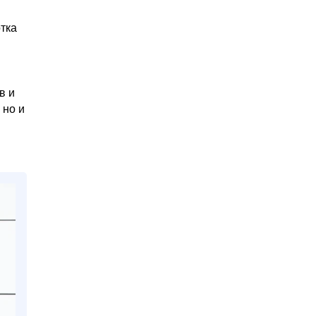
тка
в и
 но и