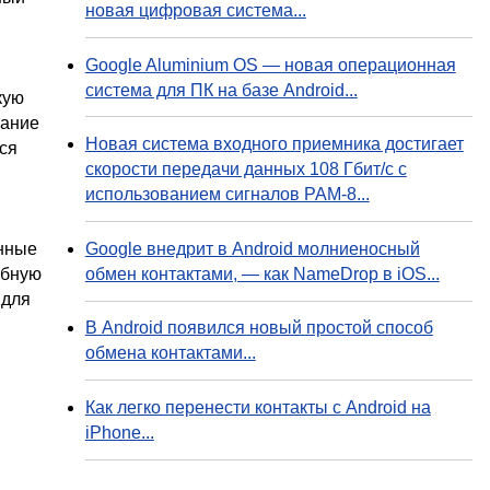
новая цифровая система...
Google Aluminium OS — новая операционная
система для ПК на базе Android...
кую
мание
Новая система входного приемника достигает
ся
скорости передачи данных 108 Гбит/с с
использованием сигналов PAM-8...
Google внедрит в Android молниеносный
анные
обмен контактами, — как NameDrop в iOS...
обную
 для
В Android появился новый простой способ
обмена контактами...
Как легко перенести контакты с Android на
iPhone...