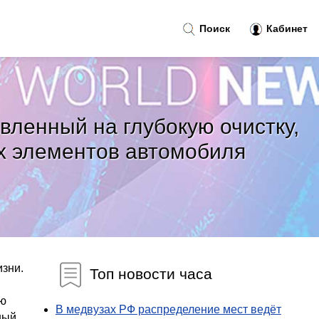
Поиск
Кабинет
вленный на глубокую очистку,
их элементов автомобиля
изни.
Топ новости часа
ую
В медвузах РФ распределение мест ведёт
ный