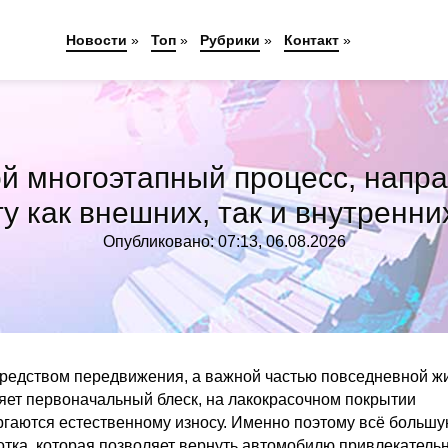
Новости
»
Топ
»
Рубрики
»
Контакт
»
й многоэтапный процесс, напра
у как внешних, так и внутренн
Опубликовано: 07:13, 06.08.2026
средством передвижения, а важной частью повседневной ж
яет первоначальный блеск, на лакокрасочном покрытии
ргаются естественному износу. Именно поэтому всё больш
отка, которая позволяет вернуть автомобилю привлекатель