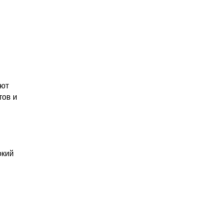
уют
тов и
окий