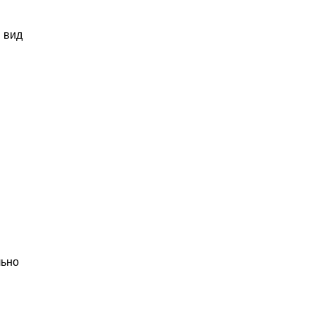
 вид
льно