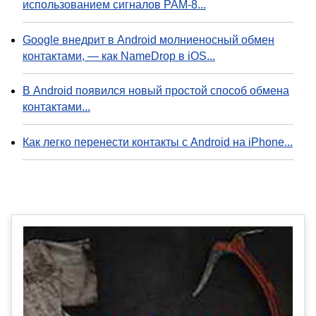
использованием сигналов PAM-8...
Google внедрит в Android молниеносный обмен
контактами, — как NameDrop в iOS...
В Android появился новый простой способ обмена
контактами...
Как легко перенести контакты с Android на iPhone...