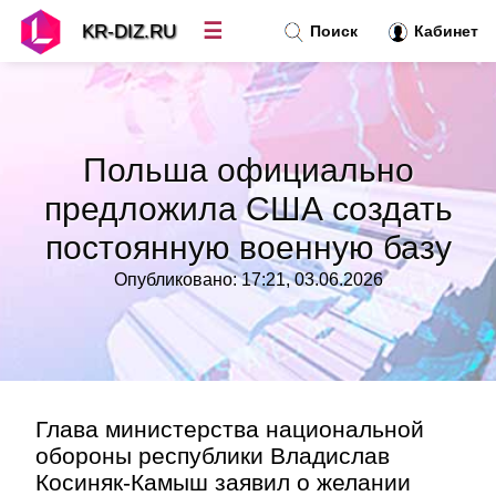
☰
KR-DIZ.RU
Поиск
Кабинет
Новости
»
Польша официально
Топ новостей
»
предложила США создать
постоянную военную базу
Рубрики
»
Опубликовано: 17:21, 03.06.2026
Правила
»
Контакт
»
Глава министерства национальной
обороны республики Владислав
Косиняк-Камыш заявил о желании