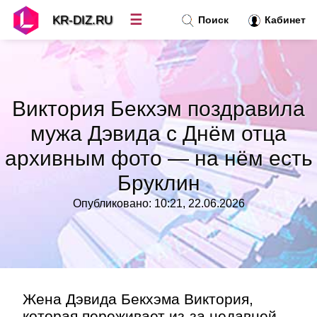
☰
KR-DIZ.RU
Поиск
Кабинет
Новости
»
Виктория Бекхэм поздравила
Топ новостей
»
мужа Дэвида с Днём отца
архивным фото — на нём есть
Рубрики
»
Бруклин
Правила
»
Опубликовано: 10:21, 22.06.2026
Контакт
»
Жена Дэвида Бекхэма Виктория,
которая переживает из-за недавней