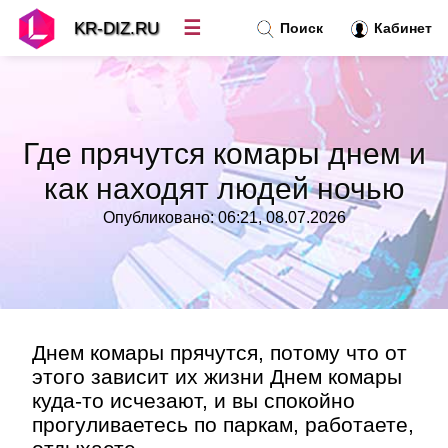
☰
KR-DIZ.RU
Поиск
Кабинет
Новости
»
Где прячутся комары днем и
Топ новостей
»
как находят людей ночью
Опубликовано: 06:21, 08.07.2026
Рубрики
»
Правила
»
Контакт
»
Днем комары прячутся, потому что от
этого зависит их жизни Днем комары
куда-то исчезают, и вы спокойно
прогуливаетесь по паркам, работаете,