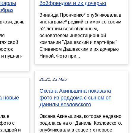
 Карлы
бойфрендом и их дочерью
образ
Зинаида Пронченко* опубликовала в
ркози, дочь
инстаграме* редкий снимок со своим
-
52-летним возлюбленным,
ля
основателем инвестиционной
тях свой
компании "Дашевский и партнёры"
росток
Стивеном Дашевским и их дочерью
 и пуш-ап-
Ниной. Фото при...
20:21, 23 Май
Оксана Акиньшина показала
а новые
фото из роддома с сыном от
Данилы Козловского
ла в
Оксана Акиньшина, которая недавно
фото с
родила сына от Данилы Козловского,
сандрой и
опубликовала в соцсетях первое