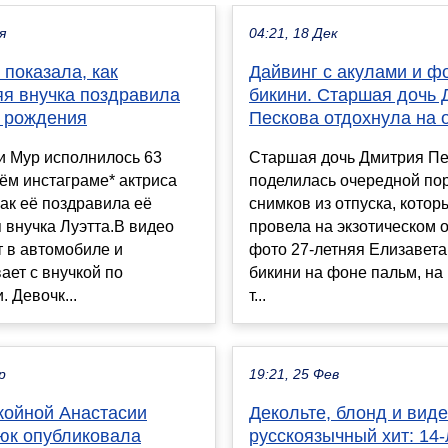
я
04:21, 18 Дек
показала, как
Дайвинг с акулами и ф
яя внучка поздравила
бикини. Старшая дочь 
м рождения
Пескова отдохнула на 
и Мур исполнилось 63
Старшая дочь Дмитрия Пе
оём инстаграме* актриса
поделилась очередной по
как её поздравила её
снимков из отпуска, котор
 внучка Луэтта.В видео
провела на экзотическом 
 в автомобиле и
фото 27-летняя Елизавета
ает с внучкой по
бикини на фоне пальм, на
. Девочк...
т...
р
19:21, 25 Фев
койной Анастасии
Декольте, блонд и вид
юк опубликовала
русскоязычный хит: 14