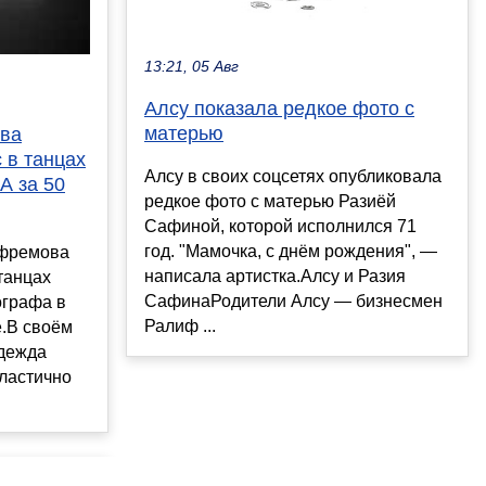
13:21, 05 Авг
Алсу показала редкое фото с
матерью
ва
 в танцах
Алсу в своих соцсетях опубликовала
А за 50
редкое фото с матерью Разиёй
Сафиной, которой исполнился 71
год. "Мамочка, с днём рождения", —
Ефремова
написала артистка.Алсу и Разия
танцах
СафинаРодители Алсу — бизнесмен
ографа в
Ралиф ...
е.В своём
адежда
пластично