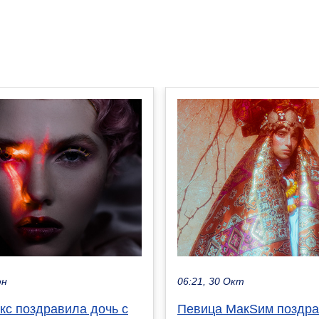
юн
06:21, 30 Окт
кс поздравила дочь с
Певица МакSим поздр