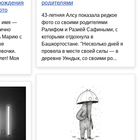
рождения
родителями
ото
43-летняя Алсу показала редкое
е имя —
фото со своими родителями
ично
Ралифом и Разиёй Сафиными, с
ь Марию с
которыми отдохнула в
ые
Башкортостане. "Несколько дней я
вочки.
провела в месте своей силы — в
лет! Моя
деревне Уяндык, со своими ро...