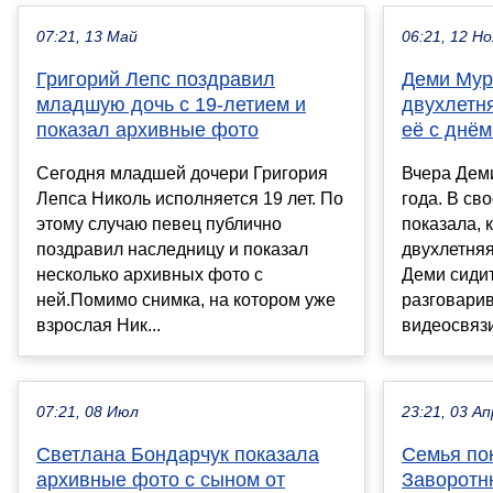
07:21, 13 Май
06:21, 12 Но
Григорий Лепс поздравил
Деми Мур 
младшую дочь с 19-летием и
двухлетн
показал архивные фото
её с днё
Сегодня младшей дочери Григория
Вчера Дем
Лепса Николь исполняется 19 лет. По
года. В св
этому случаю певец публично
показала, 
поздравил наследницу и показал
двухлетняя
несколько архивных фото с
Деми сидит
ней.Помимо снимка, на котором уже
разговарив
взрослая Ник...
видеосвязи
07:21, 08 Июл
23:21, 03 Ап
Светлана Бондарчук показала
Семья по
архивные фото с сыном от
Заворотн