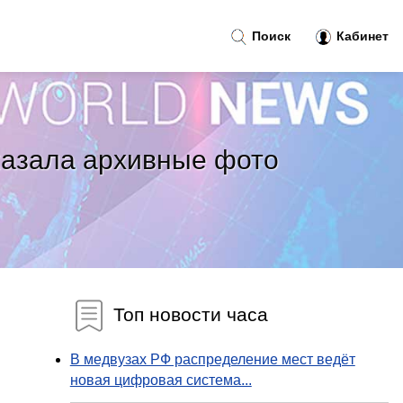
Поиск
Кабинет
казала архивные фото
Топ новости часа
В медвузах РФ распределение мест ведёт
новая цифровая система...