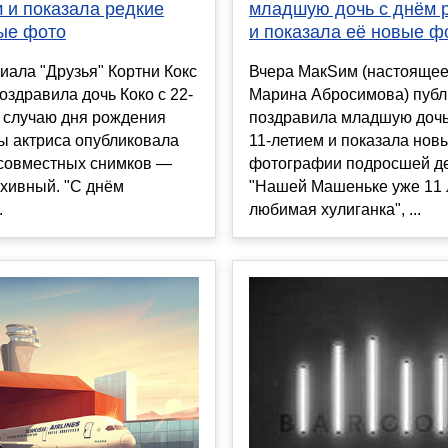
 и показала редкие
младшую дочь с днём 
ые фото
и показала её новые ф
иала "Друзья" Кортни Кокс
Вчера МакSим (настояще
оздравила дочь Коко с 22-
Марина Абросимова) публ
 случаю дня рождения
поздравила младшую доч
ы актриса опубликовала
11-летием и показала нов
 совместных снимков —
фотографии подросшей де
хивный. "С днём
"Нашей Машеньке уже 11 
.
любимая хулиганка", ...