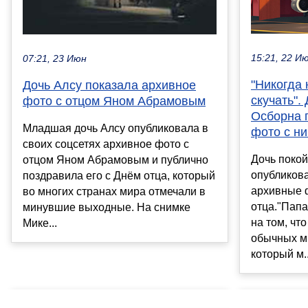
15:21, 22 И
07:21, 23 Июн
"Никогда 
Дочь Алсу показала архивное
скучать".
фото с отцом Яном Абрамовым
Осборна 
Младшая дочь Алсу опубликовала в
фото с н
своих соцсетях архивное фото с
Дочь покой
отцом Яном Абрамовым и публично
опубликова
поздравила его с Днём отца, который
архивные 
во многих странах мира отмечали в
отца."Папа
минувшие выходные. На снимке
на том, чт
Мике...
обычных мг
который м..