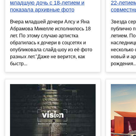
22-летием
младшую дочь с 18-летием и
совместн
показала архивные фото
Звезда сер
Вчера младшей дочери Алсу и Яна
публично п
Абрамова Микелле исполнилось 18
летием. По
лет. По этому случаю артистка
наследниц
обратилась к дочери в соцсетях и
несколько
опубликовала слайд-шоу из её фото
новый и ар
разных лет."Даже не верится, как
рождения..
быстр...