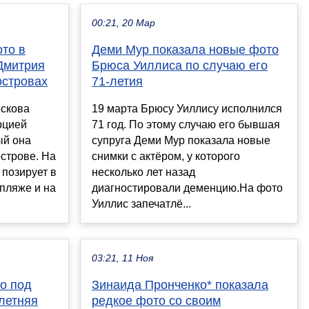
00:21, 20 Мар
ото в
Деми Мур показала новые фото
Дмитрия
Брюса Уиллиса по случаю его
островах
71-летия
скова
19 марта Брюсу Уиллису исполнился
рцией
71 год. По этому случаю его бывшая
ый она
супруга Деми Мур показала новые
острове. На
снимки с актёром, у которого
 позирует в
несколько лет назад
 пляже и на
диагностировали деменцию.На фото
Уиллис запечатлё...
03:21, 11 Ноя
ео под
Зинаида Пронченко* показала
-летняя
редкое фото со своим