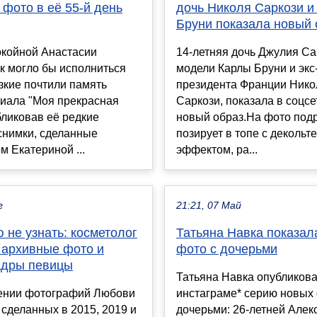
фото в её 55-й день
дочь Николя Саркози и
Бруни показала новый 
окойной Анастасии
14-летняя дочь Джулия Са
к могло бы исполниться
модели Карлы Бруни и экс
изкие почтили память
президента Франции Нико
риала "Моя прекрасная
Саркози, показала в соцсе
бликовав её редкие
новый образ.На фото под
снимки, сделанные
позирует в топе с декольте
 Екатериной ...
эффектом, ра...
г
21:21, 07 Май
 не узнать: косметолог
Татьяна Навка показал
 архивные фото и
фото с дочерьми
адры певицы
Татьяна Навка опубликова
ении фотографий Любови
инстаграме* серию новых 
 сделанных в 2015, 2019 и
дочерьми: 26-летней Алек