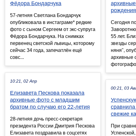
Фёдора Бондарчука
архивные 
рождения
57-летняя Светлана Бондарчук
опубликовала в инстаграме* редкие
Сегодня п
фото с сыном Сергеем от экс-супруга
Заворотню
Фёдора Бондарчука. На снимках
55 лет. Бл
первенец светской львицы, которому
звезды се
сейчас 34 года, запечатлён ещё
няня", опу
совс...
архивные 
фотографом
10:21, 02 Апр
00:21, 03 Ав
Елизавета Пескова показала
архивные фото с младшим
Успенскую
братом по случаю его 22-летия
сравнила
свежие к
28-летняя дочь пресс-секретаря
президента России Дмитрия Пескова
При сравн
Елизавета поздравила в соцсетях
Успенской,