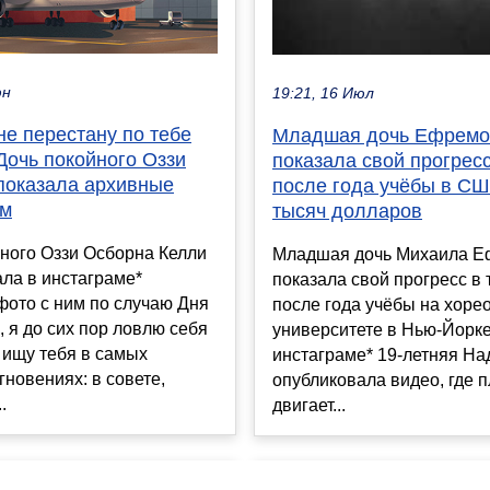
юн
19:21, 16 Июл
не перестану по тебе
Младшая дочь Ефремо
 Дочь покойного Оззи
показала свой прогресс
показала архивные
после года учёбы в СШ
им
тысяч долларов
ного Оззи Осборна Келли
Младшая дочь Михаила 
ла в инстаграме*
показала свой прогресс в 
фото с ним по случаю Дня
после года учёбы на хоре
, я до сих пор ловлю себя
университете в Нью-Йорк
о ищу тебя в самых
инстаграме* 19-летняя Н
новениях: в совете,
опубликовала видео, где 
.
двигает...