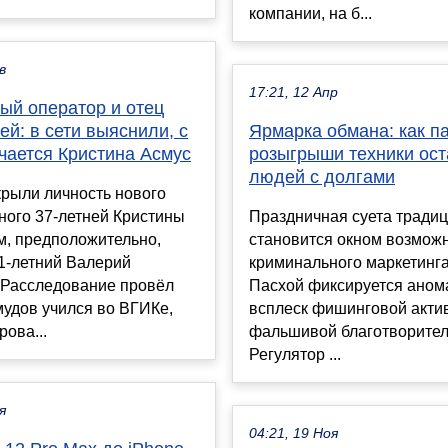
компании, на б...
в
17:21, 12 Апр
ый оператор и отец
ей: в сети выяснили, с
Ярмарка обмана: как п
чается Кристина Асмус
розыгрыши техники ос
людей с долгами
крыли личность нового
ного 37-летней Кристины
Праздничная суета тради
м, предположительно,
становится окном возмож
1-летний Валерий
криминального маркетинга
 Расследование провёл
Пасхой фиксируется ано
удов учился во ВГИКе,
всплеск фишинговой акти
рова...
фальшивой благотворител
Регулятор ...
я
04:21, 19 Ноя