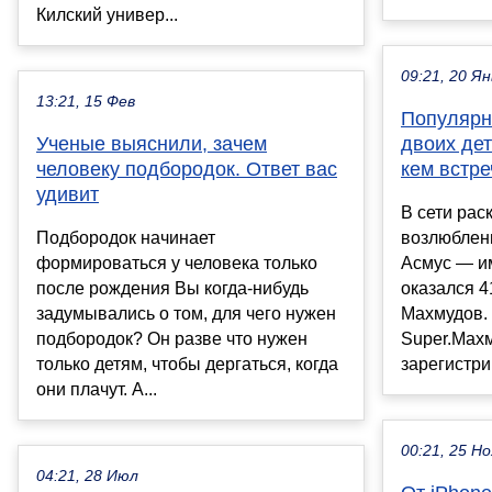
Килский универ...
09:21, 20 Ян
13:21, 15 Фев
Популярн
Ученые выяснили, зачем
двоих дет
человеку подбородок. Ответ вас
кем встре
удивит
В сети рас
Подбородок начинает
возлюблен
формироваться у человека только
Асмус — и
после рождения Вы когда-нибудь
оказался 4
задумывались о том, для чего нужен
Махмудов.
подбородок? Он разве что нужен
Super.Махм
только детям, чтобы дергаться, когда
зарегистри
они плачут. А...
00:21, 25 Но
04:21, 28 Июл