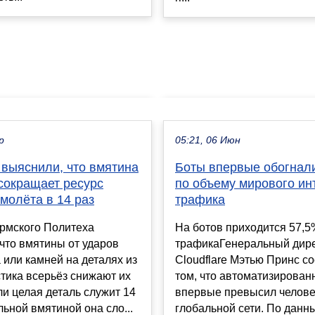
р
05:21, 06 Июн
выяснили, что вмятина
Боты впервые обогнал
сокращает ресурс
по объему мирового ин
молёта в 14 раз
трафика
рмского Политеха
На ботов приходится 57,5
что вмятины от ударов
трафикаГенеральный дир
а или камней на деталях из
Cloudflare Мэтью Принс с
тика всерьёз снижают их
том, что автоматизирова
ли целая деталь служит 14
впервые превысил челове
ильной вмятиной она сло...
глобальной сети. По данн