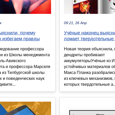
к
09:21, 26 Апр
ыяснили, почему
Учёные наконец выясни
ы избегаем правды
ломает твердотельные
ледование профессора
Новая теория объяснила,
и из Школы менеджмента
дендриты пробивают
ель-Авивского
аккумуляторыУчёные из И
ета и профессора Марселя
устойчивых материалов о
 из Тилбургской школы
Макса Планка разобралис
 и поведенческих наук
из ключевых механизмов, 
ивите...
которых твердотельные а..