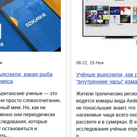
ев
06:21, 15 Ноя
ыяснили, какая рыба
Учёные выяснили, как 
 мяса
“внутренние часы” ком
Британские ученые — это
Жители тропических регио
не просто словосочетание,
водятся комары вида Aede
ный мем. Но, как ни
не понаслышке знают, что 
менно они периодически
насекомые чаще всего охо
следования, которые
рассвете и в сумерках. В 
 остановиться и
исследования учёные опр
ть...
п...