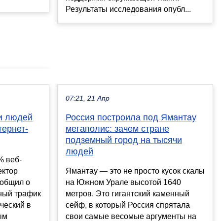
Результаты исследования опубл...
07:21, 21 Апр
и людей
Россия построила под Ямантау
тернет-
мегаполис: зачем стране
подземный город на тысячи
людей
% веб-
ектор
Ямантау — это не просто кусок скалы
ообщил о
на Южном Урале высотой 1640
нный трафик
метров. Это гигантский каменный
ческий в
сейф, в который Россия спрятала
ым
свои самые весомые аргументы на