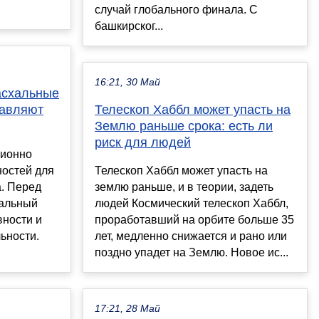
случай глобального финала. С
башкирског...
16:21, 30 Май
асхальные
тавляют
Телескоп Хаббл может упасть на
Землю раньше срока: есть ли
риск для людей
ционно
ностей для
Телескоп Хаббл может упасть на
. Перед
землю раньше, и в теории, задеть
мальный
людей Космический телескоп Хаббл,
вности и
проработавший на орбите больше 35
ьности.
лет, медленно снижается и рано или
поздно упадет на Землю. Новое ис...
17:21, 28 Май