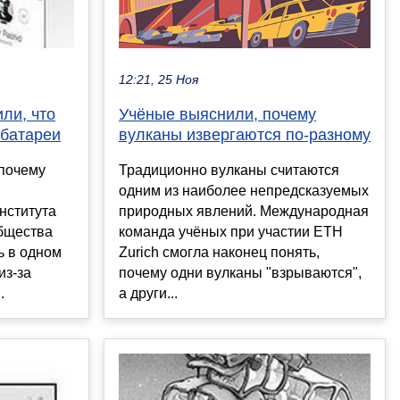
12:21, 25 Ноя
Учёные выяснили, почему
ли, что
вулканы извергаются по-разному
 батареи
Традиционно вулканы считаются
 почему
одним из наиболее непредсказуемых
природных явлений. Международная
нститута
команда учёных при участии ETH
бщества
Zurich смогла наконец понять,
ь в одном
почему одни вулканы "взрываются",
из-за
а други...
.