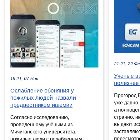
21:21, 22 Ф
Ученые в
19:21, 07 Ноя
полезнее
Ослабление обоняния у
Прогород 
пожилых людей назвали
уже давно 
предвестником ишемии
а полноцен
странно, и
Согласно исследованию,
выдают ис
проведенному учёными из
заставляют
Мичиганского университета,
пересмотре
пожилые люди с ослабленным