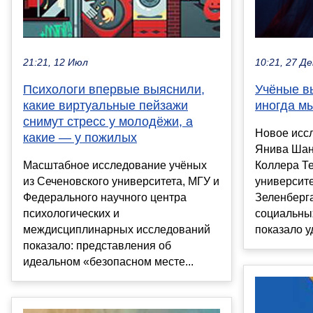
10:21, 27 Де
21:21, 12 Июл
Учёные в
Психологи впервые выяснили,
иногда м
какие виртуальные пейзажи
снимут стресс у молодёжи, а
Новое исс
какие — у пожилых
Янива Шан
Коллера Т
Масштабное исследование учёных
университ
из Сеченовского университета, МГУ и
Зеленберга
Федерального научного центра
социальных
психологических и
показало уд
междисциплинарных исследований
показало: представления об
идеальном «безопасном месте...