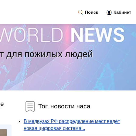
Поиск
Кабинет
ят для пожилых людей
де
Топ новости часа
В медвузах РФ распределение мест ведёт
новая цифровая система...