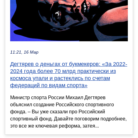
11:21, 16 Мар
Дегтярев о деньгах от букмекеров: «За 2022-
2024 года более 70 млрд практически из
космоса упали и растеклись по счетам
федераций по видам спорта»
Министр спорта России Михаил Дегтярев
объяснил создание Российского спортивного
фонда. – Вы уже сказали про Российский
спортивный фонд. Давайте поговорим подробнее,
это все же ключевая реформа, затея...