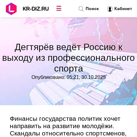
☰
KR-DIZ.RU
Поиск
Кабинет
Новости
»
Дегтярёв ведёт Россию к
Топ новостей
»
выходу из профессионального
спорта
Рубрики
»
Опубликовано: 05:21, 30.10.2025
Правила
»
Контакт
»
Финансы государства политик хочет
направить на развитие молодёжи.
Скандалы относительно спортсменов,