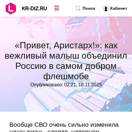
☰
KR-DIZ.RU
Поиск
Кабинет
Новости
»
«Привет, Аристарх!»: как
Топ новостей
»
вежливый малыш объединил
Россию в самом добром
Рубрики
»
флешмобе
Правила
»
Опубликовано: 02:21, 18.11.2025
Контакт
»
Вообще СВО очень сильно изменила
нашу жизнь, сделав, наверное