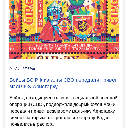
01:21, 17 Ноя
Бойцы ВС РФ из зоны СВО передали привет
мальчику Аристарху
Бойцы, находящиеся в зоне специальной военной
операции (СВО), поддержали добрый флешмоб и
передали привет вежливому мальчику Аристарху,
видео с которым растрогало всю страну. Кадры
появились в распор...