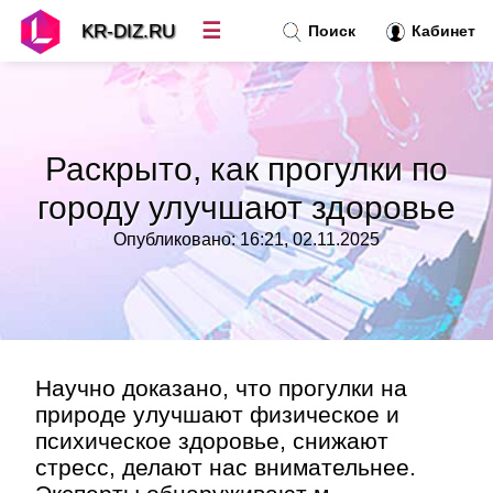
☰
KR-DIZ.RU
Поиск
Кабинет
Новости
»
Раскрыто, как прогулки по
Топ новостей
»
городу улучшают здоровье
Опубликовано: 16:21, 02.11.2025
Рубрики
»
Правила
»
Контакт
»
Научно доказано, что прогулки на
природе улучшают физическое и
психическое здоровье, снижают
стресс, делают нас внимательнее.