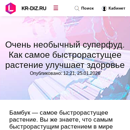
☰
KR-DIZ.RU
Поиск
Кабинет
Новости
»
Очень необычный суперфуд.
Топ новостей
»
Как самое быстрорастущее
растение улучшает здоровье
Рубрики
»
Опубликовано: 12:21, 25.01.2026
Правила
»
Контакт
»
Бамбук — самое быстрорастущее
растение. Вы же знаете, что самым
быстрорастущим растением в мире