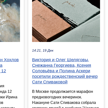
14:21, 19 Дек
ан Хохлов
Виктория и Олег Шеляговы,
на
Снежанна Георгиева, Ксения
 12
Соловьёва и Полина Аскери
посетили рождественский вечер
Сати Спиваковой
ция
нда 12
В Москве продолжается марафон
рки Ирина
предновогодних вечеринок.
ов
Накануне Сати Спивакова собрала