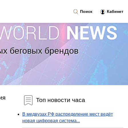
Поиск
Кабинет
ых беговых брендов
ия
Топ новости часа
В медвузах РФ распределение мест ведёт
новая цифровая система...