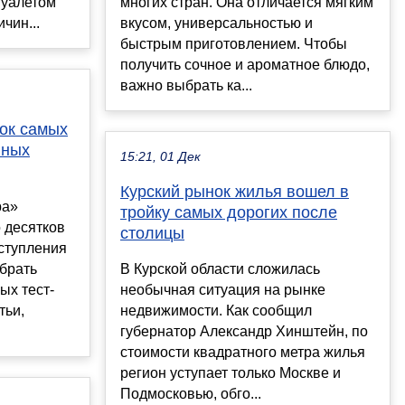
туалетом
многих стран. Она отличается мягким
чин...
вкусом, универсальностью и
быстрым приготовлением. Чтобы
получить сочное и ароматное блюдо,
важно выбрать ка...
ок самых
нных
15:21, 01 Дек
Курский рынок жилья вошел в
ра»
тройку самых дорогих после
 десятков
столицы
ступления
брать
В Курской области сложилась
ых тест-
необычная ситуация на рынке
тьи,
недвижимости. Как сообщил
губернатор Александр Хинштейн, по
стоимости квадратного метра жилья
регион уступает только Москве и
Подмосковью, обго...