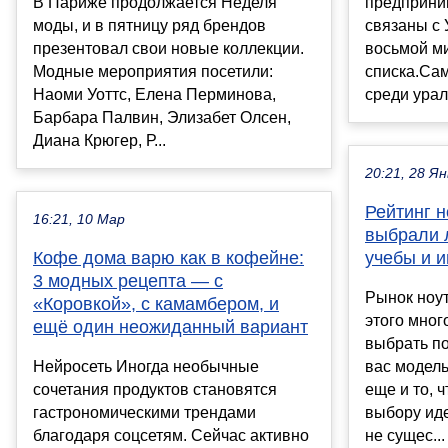
В Париже продолжается Неделя
предприним
моды, и в пятницу ряд брендов
связаны с
презентовал свои новые коллекции.
восьмой м
Модные мероприятия посетили:
списка.Са
Наоми Уоттс, Елена Перминова,
среди урал
Барбара Палвин, Элизабет Олсен,
Диана Крюгер, Р...
20:21, 28 Ян
Рейтинг н
16:21, 10 Мар
выбрали 
Кофе дома варю как в кофейне:
учебы и и
3 модных рецепта — с
Рынок ноут
«Коровкой», с камамбером, и
этого мног
ещё один неожиданный вариант
выбрать п
Нейросеть Иногда необычные
вас модел
сочетания продуктов становятся
еще и то, 
гастрономическими трендами
выбору иде
благодаря соцсетям. Сейчас активно
не сущес...