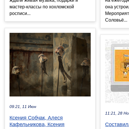
ждали живая музыка, подарки и
на ежегодн
мастер-классы по хохломской
она устрои
росписи...
Мероприят
Соловьё...
09:21, 11 Июн
11:21, 28 Но
Ксения Собчак, Алеся
Кафельникова, Ксения
Составила