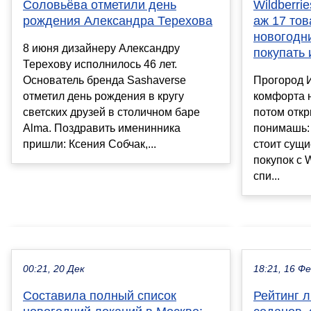
Соловьёва отметили день
Wildberri
рождения Александра Терехова
аж 17 тов
новогодн
8 июня дизайнеру Александру
покупать 
Терехову исполнилось 46 лет.
Основатель бренда Sashaverse
Прогород И
отметил день рождения в кругу
комфорта 
светских друзей в столичном баре
потом отк
Alma. Поздравить именинника
понимашь: 
пришли: Ксения Собчак,...
стоит сущи
покупок с 
спи...
00:21, 20 Дек
18:21, 16 Ф
Составила полный список
Рейтинг л