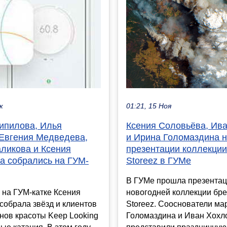
01:21, 15 Ноя
к
Ксения Соловьёва, Ив
ипилова, Илья
и Ирина Голомаздина 
 Евгения Медведева,
презентации коллекции
ликова и Ксения
Storeez в ГУМе
а собрались на ГУМ-
В ГУМе прошла презента
новогодней коллекции бре
 на ГУМ-катке Ксения
Storeez. Сооснователи ма
собрала звёзд и клиентов
Голомаздина и Иван Хохл
нов красоты Keep Looking