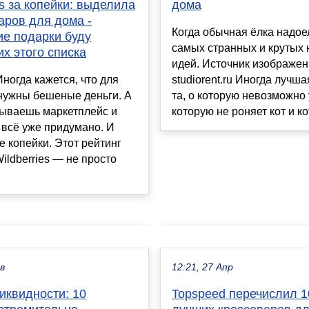
дома
es за копейки: выделила
аров для дома -
Когда обычная ёлка надое
ие подарки буду
самых странных и крутых 
их этого списка
идей. Источник изображен
studiorent.ru Иногда лучш
ногда кажется, что для
та, о которую невозможно 
нужны бешеные деньги. А
которую не роняет кот и кот
рываешь маркетплейс и
всё уже придумано. И
е копейки. Этот рейтинг
Wildberries — не просто
ев
12:21, 27 Апр
иквидности: 10
Topspeed перечислил 1