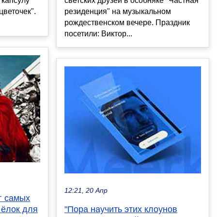
 капсулу
светских друзей в особняке "Частная
цветочек".
резиденция" на музыкальном
рождественском вечере. Праздник
посетили: Виктор...
12:21, 20 Апр
г самых
 ёлок для
"Пора научить этих клоунов