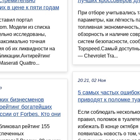
 стремительно
лучших кроссоверов дл
х в цене к пяти годам
При отборе учитывались т
ставил портал
параметры, как лёгкость п
om. Модели из списка
топливная экономичность,
ельно исследованы,
обзорность и наличие со
максимально точная
систем безопасности, соо
я об их ликвидности на
Topspeed.Самый доступны
бликации.Антирейтинг
— Chevrolet Tra...
aserati Quattro...
20:21, 02 Ноя
р
5 самых частых ошибок
ских бизнесменов
приводят к поломке ту
рейтинг богатейших
Если соблюдать несколько
сии от Forbes. Кто они
правил, поломок в туалет
бликовал рейтинг 155
избежать В конце октября
спеченных
появилась новость о том, 