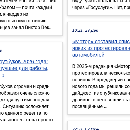
ателей России. 20 из них
будут учить пользоваться 
 Уралом — почти каждый
через «Госуслуги». Нет, при
иллиардер из
мую высокую позицию
ьцев занял Виктор Век...
18:21, 29 Дек
«Мотор» составил спис
ярких из протестирова
в
автомобилей
оутбуков 2026 года:
В 2025-м редакция «Мото
лучшие для работы,
протестировала несколько
гр
новинок. В преддверии на
буков огромен и среди
нового года мы решили со
ообразия очень сложно
дайджест из опубликованн
одходящую именно для
драйвов: в него вошли ста
ь. Ситуацию осложняет
посвящённые ...
что единого рецепта по
ального лэптопа просто
22:21, 02 Июн