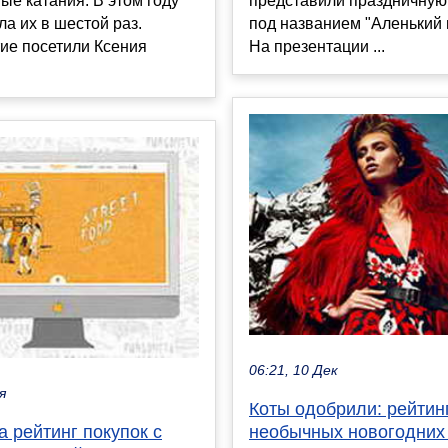
представили праздничную
ые катания. В этом году
под названием "Аленький 
ла их в шестой раз.
На презентации ...
ие посетили Ксения
06:21, 10 Дек
я
Коты одобрили: рейтин
необычных новогодних
 рейтинг покупок с