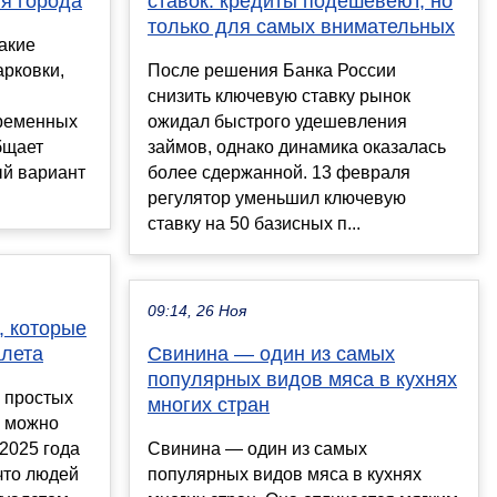
я города
ставок: кредиты подешевеют, но
только для самых внимательных
акие
арковки,
После решения Банка России
снизить ключевую ставку рынок
временных
ожидал быстрого удешевления
бщает
займов, однако динамика оказалась
й вариант
более сдержанной. 13 февраля
регулятор уменьшил ключевую
ставку на 50 базисных п...
09:14, 26 Ноя
, которые
алета
Свинина — один из самых
популярных видов мяса в кухнях
 простых
многих стран
е можно
 2025 года
Свинина — один из самых
что людей
популярных видов мяса в кухнях