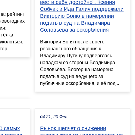
вести себя достойно". Ксения
Собчак и Ида Галич поддержали
ла: рейтинг
Викторию Боню в намерении
новогодних
подать в суд на Владимира
ия:
Соловьёва за оскорбления
ая ёлка —
уколоться,
Виктория Боня после своего
ор...
резонансного обращения к
Владимиру Путину подверглась
нападкам со стороны Владимира
Соловьёва. Блогерша намерена
подать в суд на ведущего за
публичные оскорбления, и её под...
04:21, 20 Фев
0 самых
Рынок шепчет о снижении