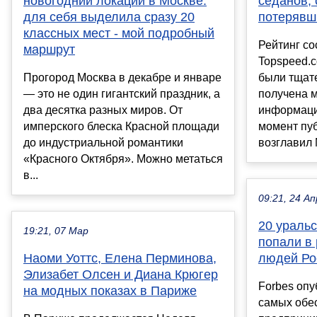
новогодний локаций в Москве:
седанов,
для себя выделила сразу 20
потерявши
классных мест - мой подробный
Рейтинг со
маршрут
Topspeed.c
Прогород Москва в декабре и январе
были тщат
— это не один гигантский праздник, а
получена 
два десятка разных миров. От
информаци
имперского блеска Красной площади
момент пу
до индустриальной романтики
возглавил M
«Красного Октября». Можно метаться
в...
09:21, 24 Ап
20 ураль
19:21, 07 Мар
попали в 
Наоми Уоттс, Елена Перминова,
людей Рос
Элизабет Олсен и Диана Крюгер
Forbes опу
на модных показах в Париже
самых обе