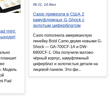
06:21, 14 Июл
Casio привезла в США 2
камуфляжных G-Shock с
золотым циферблатом
ad mini:
Casio пополнила американскую
выходит
линейку Bold Camo двумя новыми G-
Shock — GA-700CF-1A и DW-
ально
6900CF-1. Оба получили матово-
 планшет
чёрный корпус, камуфляжный
нее
циферблат и золотистые детали на
е. Модель
лицевой панели. Это фи...
ой
omi Pad