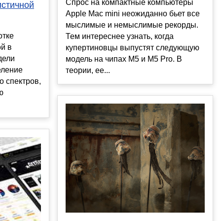
Спрос на компактные компьютеры
истичной
Apple Mac mini неожиданно бьет все
мыслимые и немыслимые рекорды.
отке
Тем интереснее узнать, когда
й в
купертиновцы выпустят следующую
дели
модель на чипах M5 и M5 Pro. В
еление
теории, ее...
о спектров,
ю