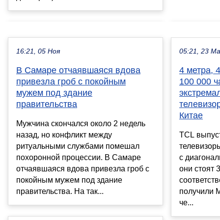
16:21, 05 Ноя
05:21, 23 М
В Самаре отчаявшаяся вдова
4 метра, 
привезла гроб с покойным
100 000 ч
мужем под здание
экстрема
правительства
телевизо
Китае
Мужчина скончался около 2 недель
назад, но конфликт между
TCL выпус
ритуальными службами помешал
телевизор
похоронной процессии. В Самаре
с диагонал
отчаявшаяся вдова привезла гроб с
они стоят 
покойным мужем под здание
соответств
правительства. На так...
получили M
че...