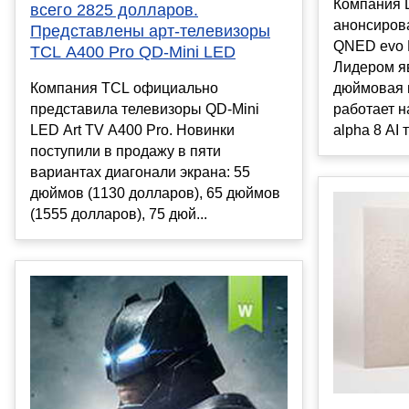
Компания L
всего 2825 долларов.
анонсиров
Представлены арт-телевизоры
QNED evo M
TCL A400 Pro QD-Mini LED
Лидером яв
Компания TCL официально
дюймовая 
представила телевизоры QD-Mini
работает н
LED Art TV A400 Pro. Новинки
alpha 8 AI 
поступили в продажу в пяти
вариантах диагонали экрана: 55
дюймов (1130 долларов), 65 дюймов
(1555 долларов), 75 дюй...