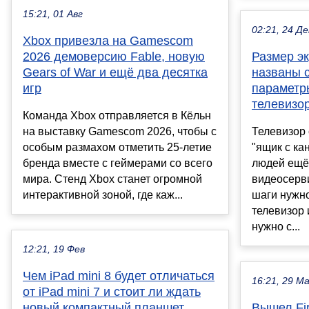
15:21, 01 Авг
02:21, 24 Де
Xbox привезла на Gamescom
2026 демоверсию Fable, новую
Размер эк
Gears of War и ещё два десятка
названы 
игр
параметр
телевизо
Команда Xbox отправляется в Кёльн
на выставку Gamescom 2026, чтобы с
Телевизор 
особым размахом отметить 25-летие
"ящик с ка
бренда вместе с геймерами со всего
людей ещё 
мира. Стенд Xbox станет огромной
видеосерви
интерактивной зоной, где каж...
шаги нужно
телевизор 
нужно с...
12:21, 19 Фев
Чем iPad mini 8 будет отличаться
16:21, 29 М
от iPad mini 7 и стоит ли ждать
новый компактный планшет
Вышел Fir