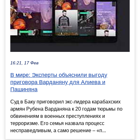
16:21, 17 Фев
В мире: Эксперты объяснили выгоду
приговора Варданяну для Алиева и
Пашиняна
Суд в Баку приговорил экс-лидера карабахских
армян Рубена Варданяна к 20 годам тюрьмы по
обвинениям в военных преступлениях и
терроризме. Его семья назвала процесс
несправедливым, а само решение – «п...