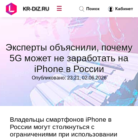
☰
KR-DIZ.RU
Поиск
Кабинет
Новости
»
Эксперты объяснили, почему
Топ новостей
»
5G может не заработать на
iPhone в России
Рубрики
»
Опубликовано: 23:21, 02.06.2026
Правила
»
Контакт
»
Владельцы смартфонов iPhone в
России могут столкнуться с
ограничениями при использовании